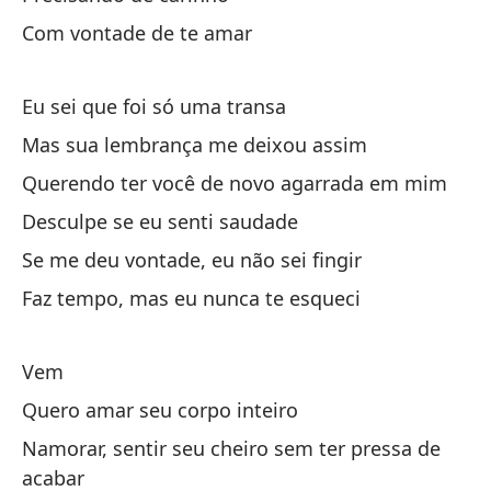
Ne
Com vontade de te amar
De
Eu sei que foi só uma transa
Sé
Mas sua lembrança me deixou assim
Pe
Querendo ter você de novo agarrada em mim
Qu
Desculpe se eu senti saudade
Lo
Se me deu vontade, eu não sei fingir
Si
Faz tempo, mas eu nunca te esqueci
Ha
Vem
Vi
Quero amar seu corpo inteiro
Qu
Namorar, sentir seu cheiro sem ter pressa de
Co
acabar