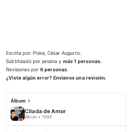
Qu
Ne
De
Escrita por: Piska, César Augusto.
Subtitulado por
janaina
y
más 1 personas.
Revisiones por
6 personas
.
¿Viste algún error? Envíanos una revisión.
Álbum
Cilada de Amor
Álbum • 1999