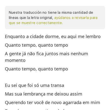
Nuestra traducción no tiene la misma cantidad de
líneas que la letra original,
ayúdanos a revisarla para
que se muestre correctamente.
Enquanto a cidade dorme, eu aqui me lembro
Mi
Quanto tempo, quanto tempo
Cu
A gente já não fica juntos mais nenhum
Ya
momento
Cu
Quanto tempo, quanto tempo
Sé
Eu sei que foi só uma transa
Pe
Mas sua lembrança me deixou assim
Qu
Querendo ter você de novo agarrada em mim
Lo