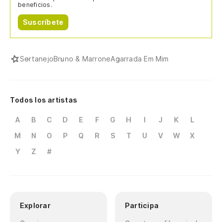
beneficios.
Suscríbete
Sertanejo
Bruno & Marrone
Agarrada Em Mim
Todos los artistas
A
B
C
D
E
F
G
H
I
J
K
L
M
N
O
P
Q
R
S
T
U
V
W
X
Y
Z
#
Explorar
Participa