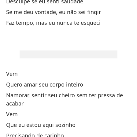
Desculpe se eu senti saudade
Si
Se me deu vontade, eu não sei fingir
Ha
Faz tempo, mas eu nunca te esqueci
Vi
Qu
Co
Si
Vem
Quero amar seu corpo inteiro
Namorar, sentir seu cheiro sem ter pressa de
acabar
Vem
Vi
Que eu estou aqui sozinho
Qu
Precisando de carinho