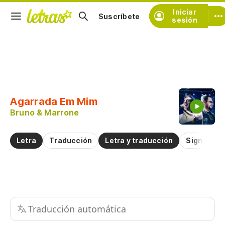
Iniciar
Suscríbete
sesión
Copiar fragmento
Copiar toda la letra
Agarrada Em Mim
Practicar la pronunciación de
Bruno & Marrone
Comentar sobre este fragmento
Letra
Traducción
Letra y traducción
Significad
Traducción automática