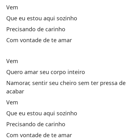
Si
Vem
Que eu estou aqui sozinho
Vi
Precisando de carinho
Qu
Com vontade de te amar
Ne
De
Vem
Quero amar seu corpo inteiro
Vi
Namorar, sentir seu cheiro sem ter pressa de
Qu
acabar
Co
Vem
Si
Que eu estou aqui sozinho
Precisando de carinho
Vi
Com vontade de te amar