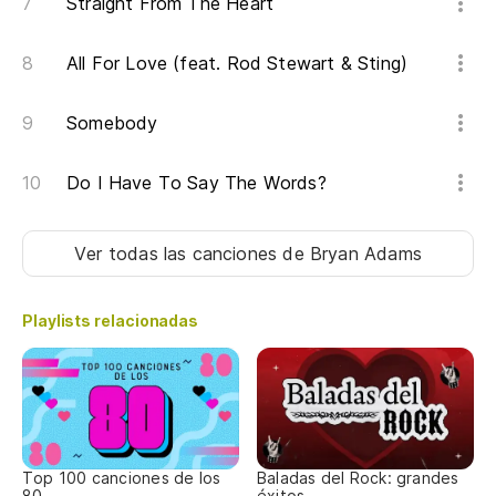
Straight From The Heart
tr
All For Love (feat. Rod Stewart & Sting)
Ca
Es
Somebody
Th
Do I Have To Say The Words?
No
Ver todas las canciones
de Bryan Adams
No
No
Playlists relacionadas
ni
Ca
Vo
Top 100 canciones de los
Baladas del Rock: grandes
80
éxitos