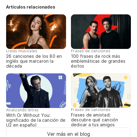
No
Artículos relacionados
tr
Ca
Es
Th
Listas musicales
Frases de canciones
26 canciones de los 80 en
100 frases de rock más
No
inglés que marcaron la
emblemáticas de grandes
década
éxitos
No
No
ni
Ca
Frases de canciones
Analizando letras
Frases de amistad:
With Or Without You:
descubre qué canción
significado de la canción de
Vo
dedicar a tus amigos
U2 en español
Ver más en el blog