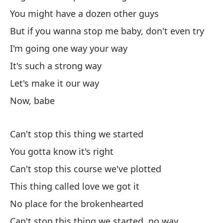
Ca
You might have a dozen other guys
Po
But if you wanna stop me baby, don't even try
Yo
I'm going one way your way
It's such a strong way
Po
Let's make it our way
Mi
Now, babe
Ta
Yo
Can't stop this thing we started
You gotta know it's right
Pe
Can't stop this course we've plotted
in
This thing called love we got it
Bu
No place for the brokenhearted
Vo
Can't stop this thing we started, no way