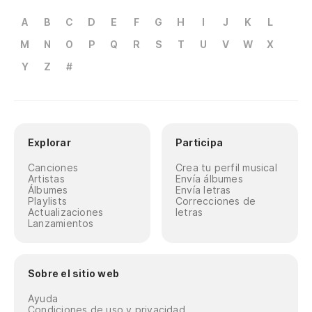
A
B
C
D
E
F
G
H
I
J
K
L
M
N
O
P
Q
R
S
T
U
V
W
X
Y
Z
#
Explorar
Participa
Canciones
Crea tu perfil musical
Artistas
Envía álbumes
Álbumes
Envía letras
Playlists
Correcciones de
Actualizaciones
letras
Lanzamientos
Sobre el sitio web
Ayuda
Condiciones de uso y privacidad