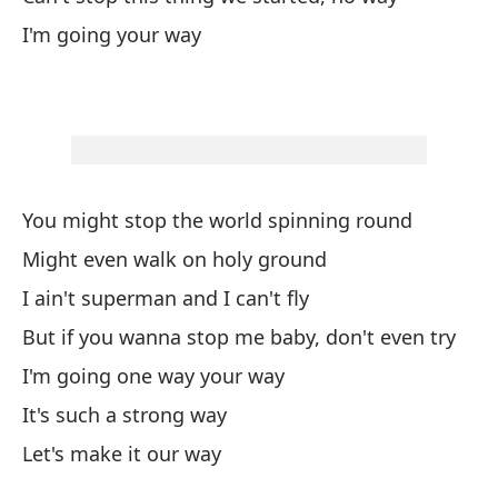
I'
I'm going your way
Es
Ha
Le
You might stop the world spinning round
Ah
Might even walk on holy ground
I ain't superman and I can't fly
No
But if you wanna stop me baby, don't even try
Ca
I'm going one way your way
Ti
It's such a strong way
Let's make it our way
Yo