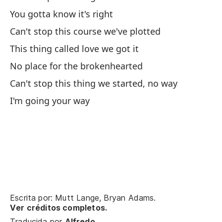
You gotta know it's right
Can't stop this course we've plotted
This thing called love we got it
No place for the brokenhearted
Po
Can't stop this thing we started, no way
Yo
I'm going your way
In
Mi
No
I 
Pe
Escrita por: Mutt Lange, Bryan Adams.
in
Ver créditos completos.
Traducida por
Alfredo
.