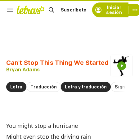
Iniciar
Suscríbete
sesión
Copiar fragmento
Copiar toda la letra
Can't Stop This Thing We Started
Practicar la pronunciación de
Bryan Adams
Comentar sobre este fragmento
Letra
Traducción
Letra y traducción
Significad
N
You might stop a hurricane
E
Might even stop the driving rain