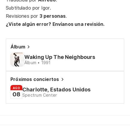
Bu
Subtitulado por
Igor
.
Revisiones por
3 personas
.
Vo
¿Viste algún error? Envíanos una revisión.
Es
Álbum
Ha
Waking Up The Neighbours
Le
Álbum • 1991
Próximos conciertos
No
AGO
Charlotte, Estados Unidos
Ca
08
Spectrum Center
Ti
Yo