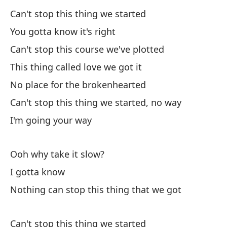
No
Can't stop this thing we started
tr
You gotta know it's right
Ca
Can't stop this course we've plotted
Es
This thing called love we got it
Th
No place for the brokenhearted
Can't stop this thing we started, no way
No
I'm going your way
No
No
Ooh why take it slow?
ni
I gotta know
Ca
Nothing can stop this thing that we got
Vo
Can't stop this thing we started