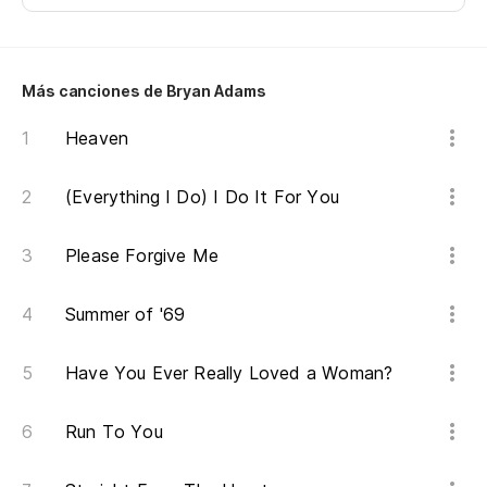
Oo
Oo
Más canciones de Bryan Adams
De
Heaven
Na
(Everything I Do) I Do It For You
No
Please Forgive Me
No
Summer of '69
Ca
Have You Ever Really Loved a Woman?
Ti
Yo
Run To You
No