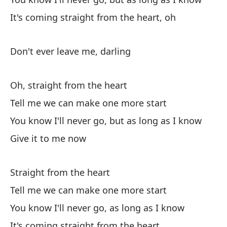
Sa
It's coming straight from the heart, oh
Yo
Don't ever leave me, darling
Vi
It
Oh, straight from the heart
Tell me we can make one more start
You know I'll never go, but as long as I know
Give it to me now
Te
Straight from the heart
I 
Tell me we can make one more start
Y 
You know I'll never go, as long as I know
de
It's coming straight from the heart