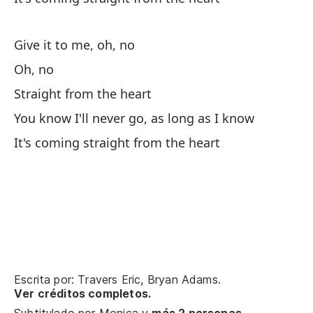
An
Give it to me, oh, no
Mi
Oh, no
Di
Straight from the heart
You know I'll never go, as long as I know
Oh
It's coming straight from the heart
Oh
Di
Te
Sa
Escrita por: Travers Eric, Bryan Adams.
Yo
Ver créditos completos.