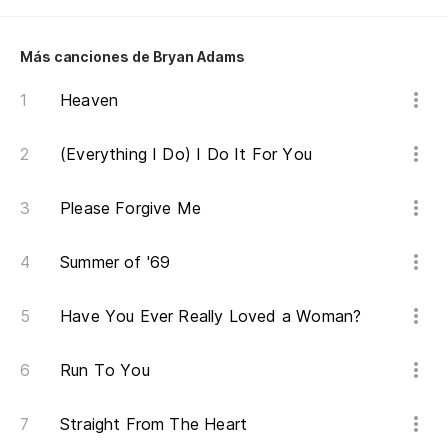
Oh
Más canciones de Bryan Adams
Heaven
Di
(Everything I Do) I Do It For You
Sa
Yo
Please Forgive Me
Vi
Summer of '69
It
Have You Ever Really Loved a Woman?
Run To You
Straight From The Heart