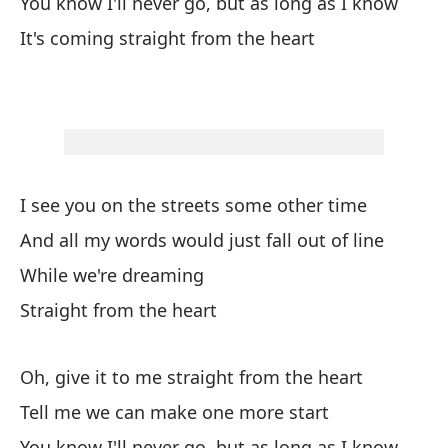
You know I'll never go, but as long as I know
Yo
It's coming straight from the heart
¿Q
Th
pe
Vi
I see you on the streets some other time
And all my words would just fall out of line
Co
While we're dreaming
Oh
Straight from the heart
Oh
Oh, give it to me straight from the heart
Di
Tell me we can make one more start
Te
You know I'll never go, but as long as I know