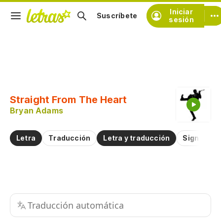
Iniciar
Suscríbete
sesión
Copiar fragmento
Copiar toda la letra
Straight From The Heart
Practicar la pronunciación de
Bryan Adams
Comentar sobre este fragmento
Letra
Traducción
Letra y traducción
Significad
Traducción automática