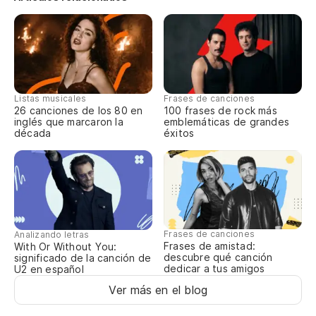
Dá
Di
Listas musicales
Frases de canciones
26 canciones de los 80 en
100 frases de rock más
Di
inglés que marcaron la
emblemáticas de grandes
década
éxitos
Te
Sa
Yo
Vi
Frases de canciones
Analizando letras
Frases de amistad:
With Or Without You:
descubre qué canción
significado de la canción de
It
dedicar a tus amigos
U2 en español
Ver más en el blog
Dá