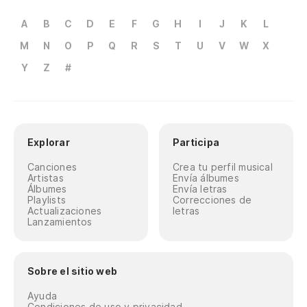
A
B
C
D
E
F
G
H
I
J
K
L
M
N
O
P
Q
R
S
T
U
V
W
X
Y
Z
#
Explorar
Participa
Canciones
Crea tu perfil musical
Artistas
Envía álbumes
Álbumes
Envía letras
Playlists
Correcciones de
Actualizaciones
letras
Lanzamientos
Sobre el sitio web
Ayuda
Condiciones de uso y privacidad