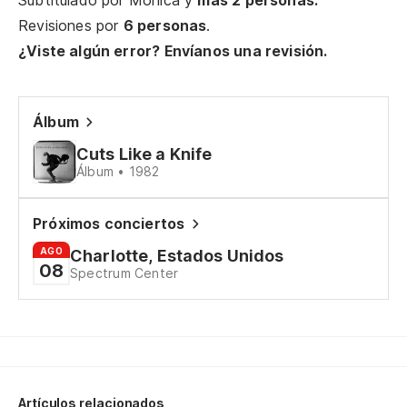
Subtitulado por
Monica
y
más 2 personas.
Vi
Revisiones por
6 personas
.
It
¿Viste algún error? Envíanos una revisión.
Nu
Álbum
Do
Cuts Like a Knife
Álbum • 1982
Oh
Próximos conciertos
Oh
AGO
Charlotte, Estados Unidos
08
Di
Spectrum Center
Te
Sa
Yo
Artículos relacionados