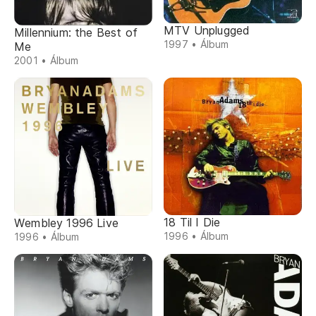
MTV Unplugged
Millennium: the Best of
1997 • Álbum
Me
2001 • Álbum
18 Til I Die
Wembley 1996 Live
1996 • Álbum
1996 • Álbum