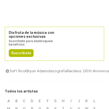
Disfruta de la música con
opciones exclusivas
Suscríbete para desbloquear
beneficios.
Suscríbete
Soft Rock
Bryan Adams
discografía
Reckless (30th Anniversa
Todos los artistas
A
B
C
D
E
F
G
H
I
J
K
L
M
N
O
P
Q
R
S
T
U
V
W
X