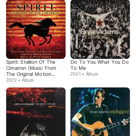
Spirit: Stallion Of The
Do To You What You Do
Cimarron (Music From
To Me
The Original Motion
2001 • Álbum
Picture)
2002 • Álbum