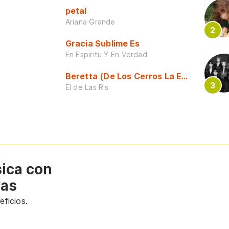
petal
Ariana Grande
Gracia Sublime Es
En Espiritu Y En Verdad
Beretta (De Los Cerros La Escuela)
El de Las R's
sica con
vas
ficios.