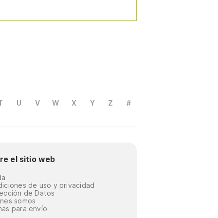
T
U
V
W
X
Y
Z
#
re el sitio web
da
iciones de uso y privacidad
ección de Datos
énes somos
as para envío