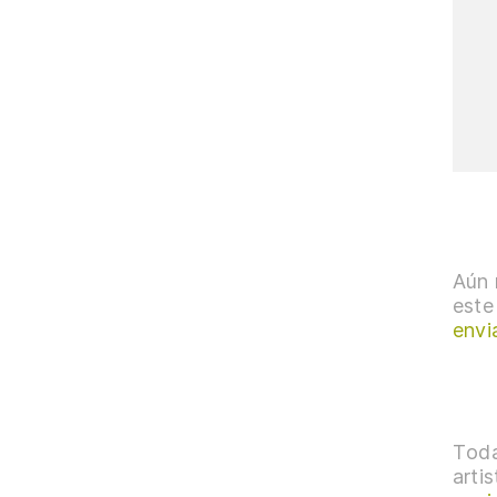
Aún 
este
envi
Toda
arti