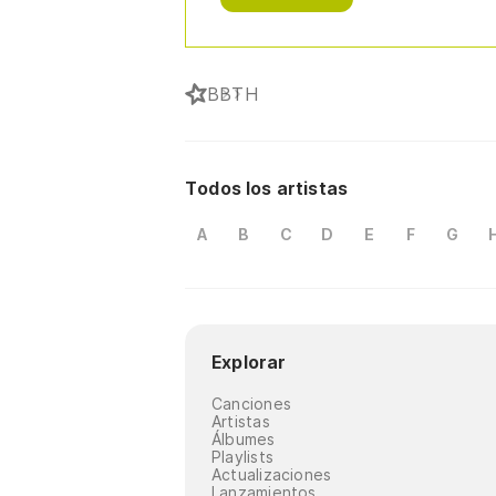
B
BTH
Todos los artistas
A
B
C
D
E
F
G
Explorar
Canciones
Artistas
Álbumes
Playlists
Actualizaciones
Lanzamientos