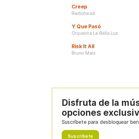
Creep
Radiohead
Y Que Pasó
Orquesta La Bella Luz
Risk It All
Bruno Mars
Disfruta de la mú
opciones exclusi
Suscríbete para desbloquear bene
Suscríbete