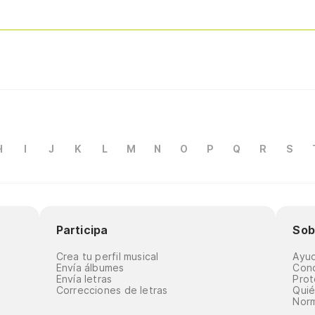
H
I
J
K
L
M
N
O
P
Q
R
S
Participa
Sob
Crea tu perfil musical
Ayu
Envía álbumes
Cond
Envía letras
Prot
Correcciones de letras
Qui
Norm