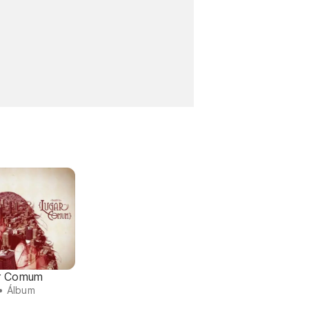
r Comum
• Álbum