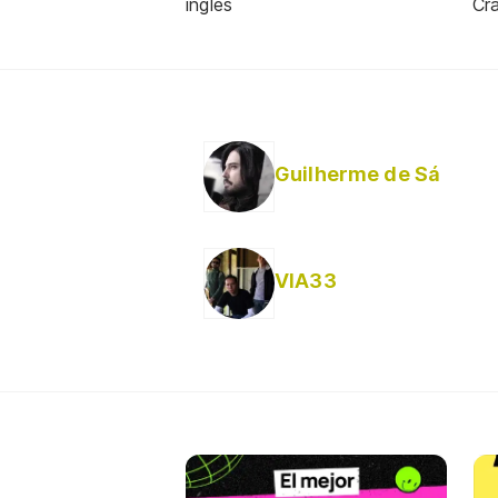
inglés
Cra
Guilherme de Sá
VIA33