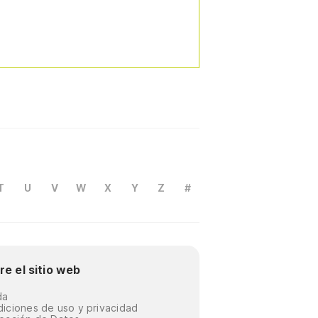
T
U
V
W
X
Y
Z
#
re el sitio web
da
iciones de uso y privacidad