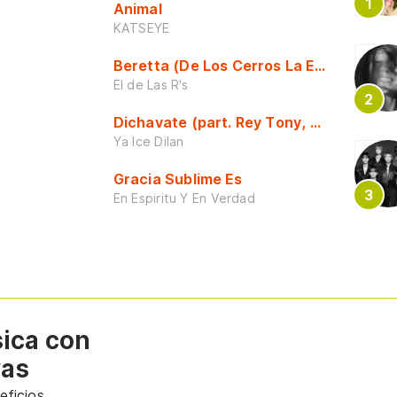
Animal
KATSEYE
Beretta (De Los Cerros La Escuela)
El de Las R's
Dichavate (part. Rey Tony, Dj Honda y 
Ya Ice Dilan
Gracia Sublime Es
En Espiritu Y En Verdad
sica con
vas
ficios.