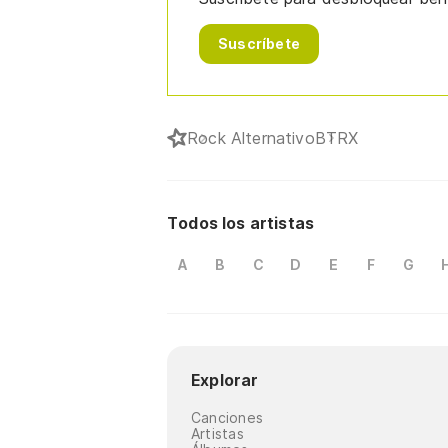
Suscríbete
Rock Alternativo
BTRX
Todos los artistas
A
B
C
D
E
F
G
Explorar
Canciones
Artistas