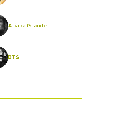
Ariana Grande
Helabusador) [explícita]
BTS