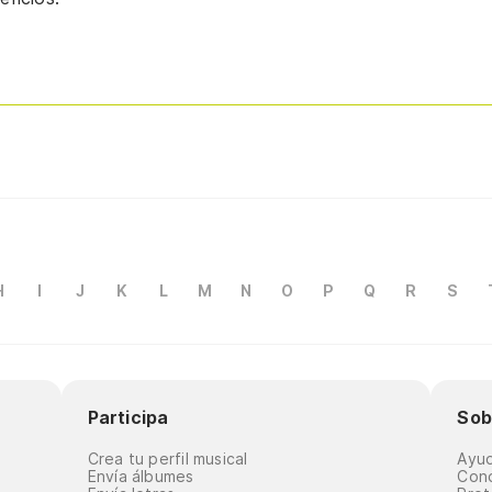
H
I
J
K
L
M
N
O
P
Q
R
S
Participa
Sob
Crea tu perfil musical
Ayu
Envía álbumes
Cond