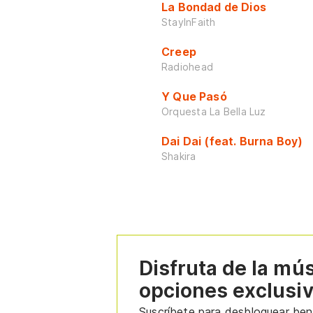
La Bondad de Dios
StayInFaith
Creep
Radiohead
Y Que Pasó
Orquesta La Bella Luz
Dai Dai (feat. Burna Boy)
Shakira
Disfruta de la mú
opciones exclusi
Suscríbete para desbloquear bene