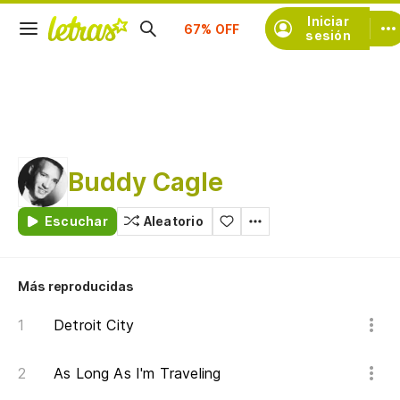
Suscríbete
Iniciar
sesión
Buddy Cagle
Escuchar
Aleatorio
Más reproducidas
Detroit City
As Long As I'm Traveling