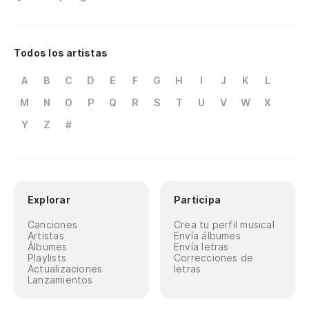
Todos los artistas
A
B
C
D
E
F
G
H
I
J
K
L
M
N
O
P
Q
R
S
T
U
V
W
X
Y
Z
#
Explorar
Participa
Canciones
Crea tu perfil musical
Artistas
Envía álbumes
Álbumes
Envía letras
Playlists
Correcciones de
Actualizaciones
letras
Lanzamientos