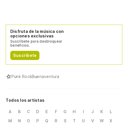
Disfruta de la música con
opciones exclusivas
Suscríbete para desbloquear
beneficios.
Suscríbete
Punk Rock
Buenaventura
Todos los artistas
A
B
C
D
E
F
G
H
I
J
K
L
M
N
O
P
Q
R
S
T
U
V
W
X