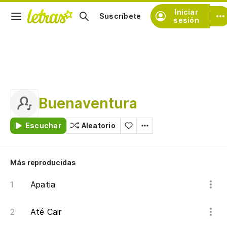
Iniciar
Suscríbete
sesión
Buenaventura
Escuchar
Aleatorio
Más reproducidas
Apatia
Até Cair