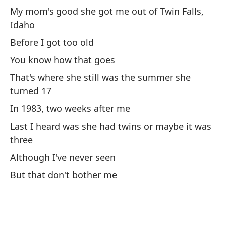
My mom's good she got me out of Twin Falls,
De
Idaho
Before I got too old
La
You know how that goes
7U
That's where she still was the summer she
turned 17
7U
In 1983, two weeks after me
Au
Last I heard was she had twins or maybe it was
three
A 
Although I've never seen
Un
But that don't bother me
Mi
Id