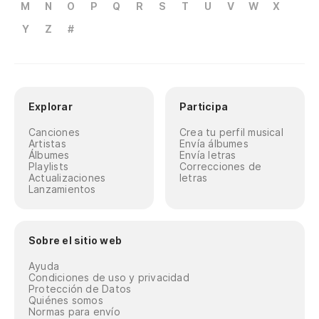
M
N
O
P
Q
R
S
T
U
V
W
X
Y
Z
#
Explorar
Participa
Canciones
Crea tu perfil musical
Artistas
Envía álbumes
Álbumes
Envía letras
Playlists
Correcciones de
Actualizaciones
letras
Lanzamientos
Sobre el sitio web
Ayuda
Condiciones de uso y privacidad
Protección de Datos
Quiénes somos
Normas para envío