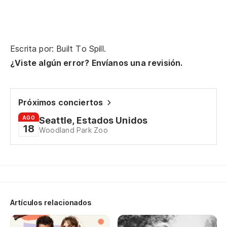
My
An
Be
Escrita por: Built To Spill.
¿Viste algún error? Envíanos una revisión.
Ya
Ah
Próximos conciertos
qu
AGO
Seattle, Estados Unidos
18
Woodland Park Zoo
Th
En
In
Lo
Artículos relacionados
ve