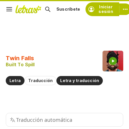
Iniciar
Suscríbete
sesión
Copiar fragmento
Copiar toda la letra
Twin Falls
Practicar la pronunciación de
Built To Spill
Comentar sobre este fragmento
Letra
Traducción
Letra y traducción
Traducción automática