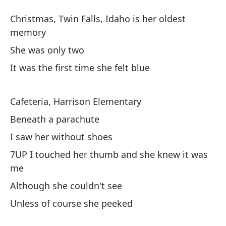
C
Christmas, Twin Falls, Idaho is her oldest
Tw
memory
She was only two
Na
It was the first time she felt blue
an
Ch
Cafeteria, Harrison Elementary
Te
Beneath a parachute
I saw her without shoes
Fu
7UP I touched her thumb and she knew it was
It
me
Although she couldn't see
Ca
Unless of course she peeked
Ca