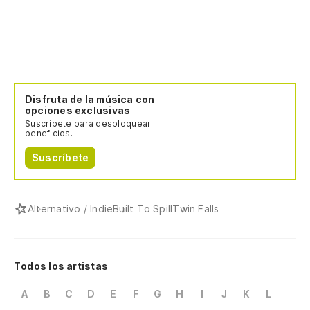
Disfruta de la música con
opciones exclusivas
Suscríbete para desbloquear
beneficios.
Suscríbete
Alternativo / Indie
Built To Spill
Twin Falls
Todos los artistas
A
B
C
D
E
F
G
H
I
J
K
L