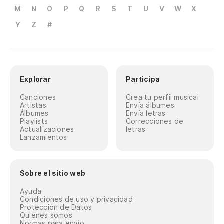
M
N
O
P
Q
R
S
T
U
V
W
X
Y
Z
#
Explorar
Participa
Canciones
Crea tu perfil musical
Artistas
Envía álbumes
Álbumes
Envía letras
Playlists
Correcciones de
Actualizaciones
letras
Lanzamientos
Sobre el sitio web
Ayuda
Condiciones de uso y privacidad
Protección de Datos
Quiénes somos
Normas para envío