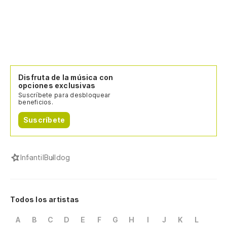
Disfruta de la música con
opciones exclusivas
Suscríbete para desbloquear
beneficios.
Suscríbete
Infantil
Bulldog
Todos los artistas
A
B
C
D
E
F
G
H
I
J
K
L