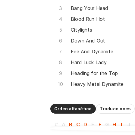
Bang Your Head
Blood Run Hot
Citylights
Down And Out
Fire And Dynamite
Hard Luck Lady
Heading for the Top
Heavy Metal Dynamite
Orden alfabético
Traducciones
#
A
B
C
D
E
F
G
H
I
J