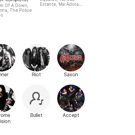
Estante, Me Adora...
m Of A Down,
na, The Police
os
nner
Riot
Saxon
rome
Bullet
Accept
ision