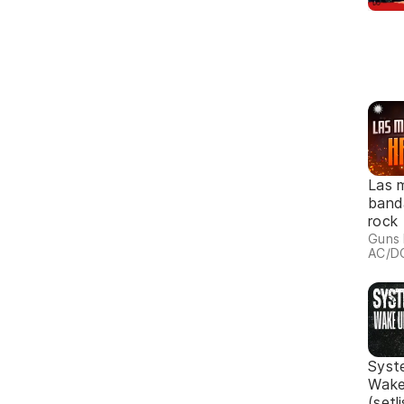
Las 
band
rock
Guns 
AC/DC
Syst
Wake
(setl