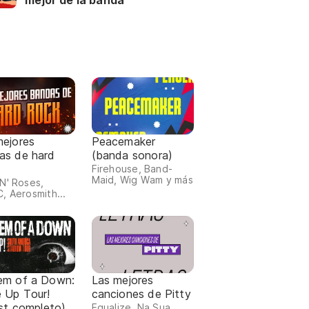
mejor de la banda
mejores
Peacemaker
as de hard
(banda sonora)
Firehouse, Band-
Maid, Wig Wam y más
N' Roses,
, Aerosmith...
em of a Down:
Las mejores
 Up Tour!
canciones de Pitty
ist completo)
Equalize, Na Sua