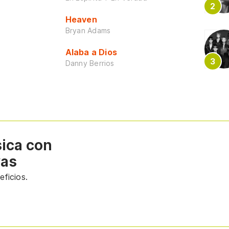
Heaven
Bryan Adams
Alaba a Dios
Danny Berrios
sica con
vas
ficios.