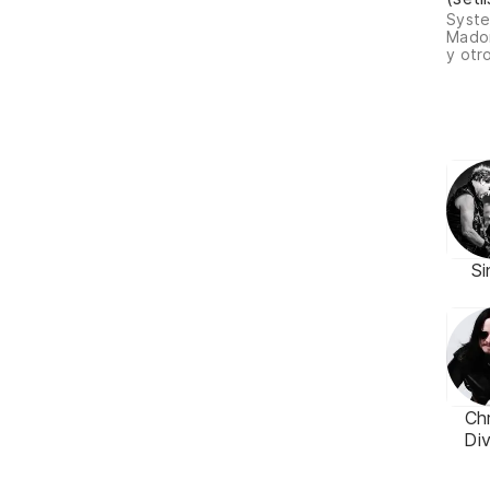
Syste
Madon
y otr
Si
Ch
Div