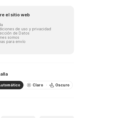
re el sitio web
da
iciones de uso y privacidad
ección de Datos
énes somos
as para envío
alla
Automático
Claro
Oscuro