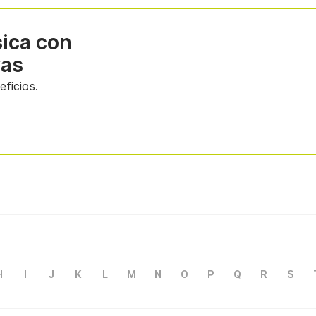
sica con
vas
ficios.
H
I
J
K
L
M
N
O
P
Q
R
S