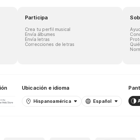
Participa
Sob
Crea tu perfil musical
Ayu
Envía álbumes
Cond
Envía letras
Prot
Correcciones de letras
Qui
Norm
ión
Ubicación e idioma
Pant
Hispanoamérica
Español