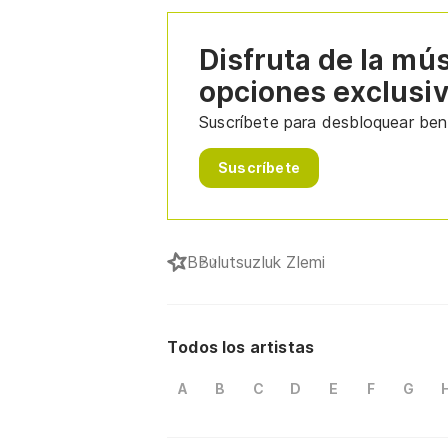
Disfruta de la mú
opciones exclusi
Suscríbete para desbloquear bene
Suscríbete
B
Bulutsuzluk Zlemi
Todos los artistas
A
B
C
D
E
F
G