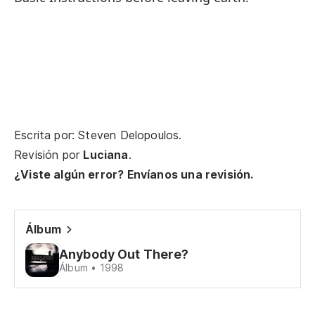
De
Po
Sí
Escrita por: Steven Delopoulos.
Revisión por
Luciana
.
Sí
¿Viste algún error? Envíanos una revisión.
Pe
Álbum
Bu
Anybody Out There?
Álbum • 1998
No
Sha