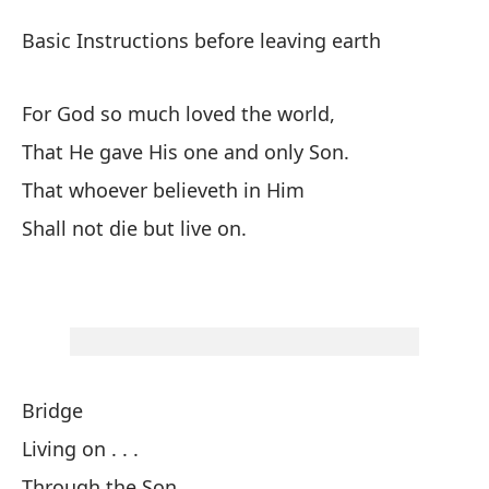
In
Basic Instructions before leaving earth
Ba
For God so much loved the world,
In
That He gave His one and only Son.
Ba
That whoever believeth in Him
Shall not die but live on.
Po
Fo
Qu
Th
Bridge
pa
Living on . . .
Th
Through the Son