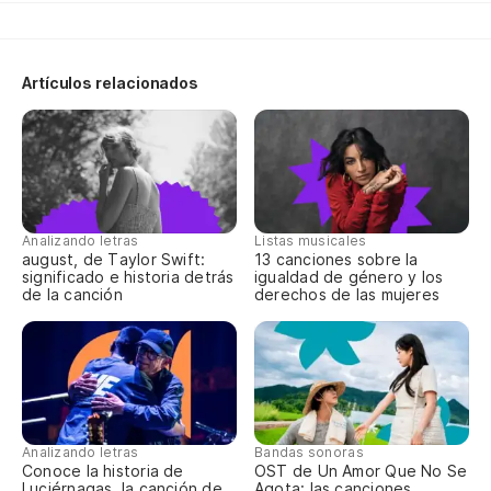
Pu
Artículos relacionados
In
Ba
Analizando letras
Listas musicales
august, de Taylor Swift:
13 canciones sobre la
significado e historia detrás
igualdad de género y los
de la canción
derechos de las mujeres
Analizando letras
Bandas sonoras
Conoce la historia de
OST de Un Amor Que No Se
Luciérnagas, la canción de
Agota: las canciones