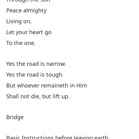
No
Peace almighty
Living on,
Let your heart go
To the one.
Pu
Yes the road is narrow.
Yes the road is tough.
Vi
But whoever remaineth in Him
Shall not die, but lift up.
A 
Bridge
Pa
Vi
Basic Instructions before leaving earth.