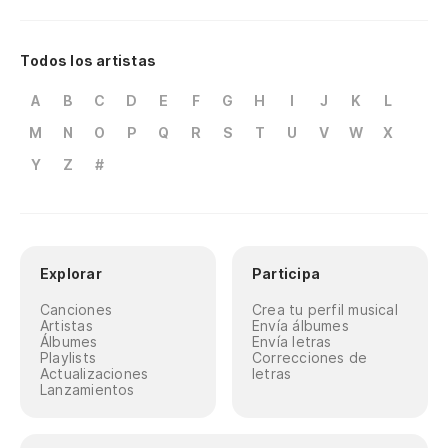
Todos los artistas
A
B
C
D
E
F
G
H
I
J
K
L
M
N
O
P
Q
R
S
T
U
V
W
X
Y
Z
#
Explorar
Participa
Canciones
Crea tu perfil musical
Artistas
Envía álbumes
Álbumes
Envía letras
Playlists
Correcciones de
Actualizaciones
letras
Lanzamientos