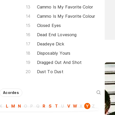
Cammo Is My Favorite Color
Cammo Is My Favorite Colour
Closed Eyes
Dead End Lovesong
Deadeye Dick
Disposably Yours
Dragged Out And Shot
Dust To Dust
Acordes
K
L
M
N
O
P
Q
R
S
T
U
V
W
X
Y
Z