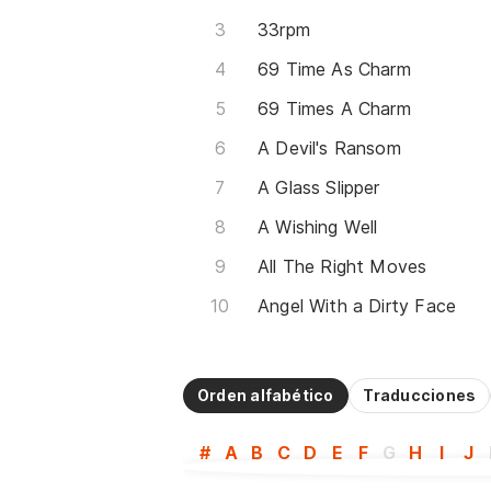
33rpm
69 Time As Charm
69 Times A Charm
A Devil's Ransom
A Glass Slipper
A Wishing Well
All The Right Moves
Angel With a Dirty Face
Orden alfabético
Traducciones
#
A
B
C
D
E
F
G
H
I
J