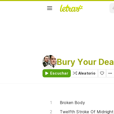
Bury Your De
Escuchar
Aleatorio
Broken Body
Twelfth Stroke Of Midnight