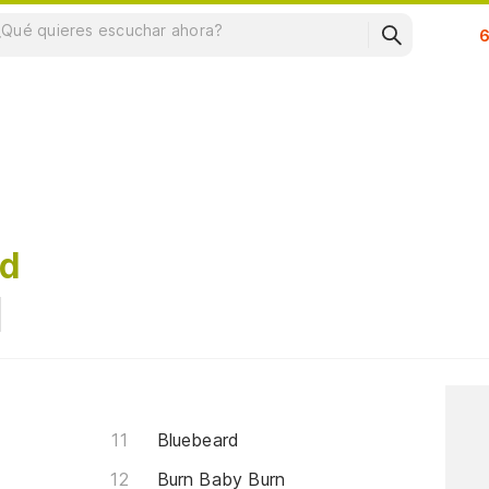
Su
ad
Bluebeard
Burn Baby Burn