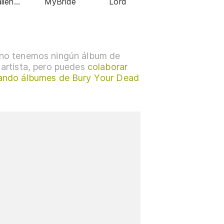
llen
MyBride
Lord
eams
no tenemos ningún álbum de
 artista, pero puedes
colaborar
ando álbumes de Bury Your Dead