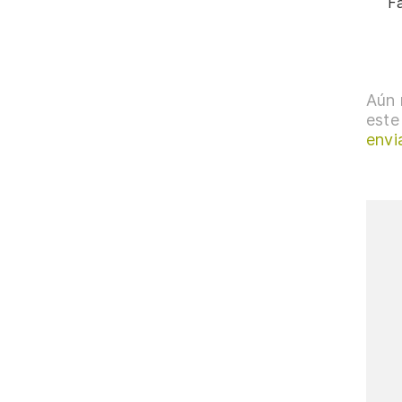
Fa
Dr
Aún 
este
envi