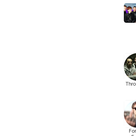
Thr
Fo