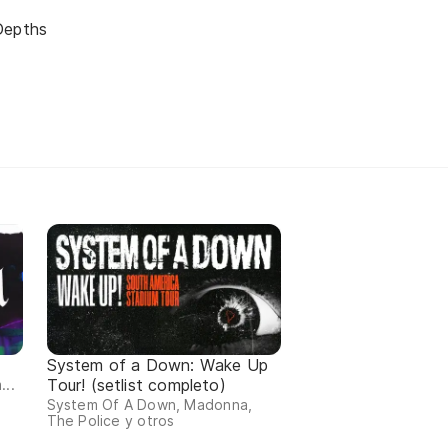
Depths
System of a Down: Wake Up
Tour! (setlist completo)
...
System Of A Down, Madonna,
The Police y otros