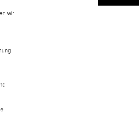
en wir
fnung
und
ei