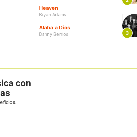
Heaven
Bryan Adams
Alaba a Dios
Danny Berrios
sica con
vas
ficios.