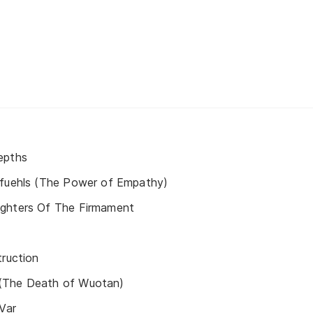
epths
efuehls (The Power of Empathy)
ghters Of The Firmament
truction
(The Death of Wuotan)
Var