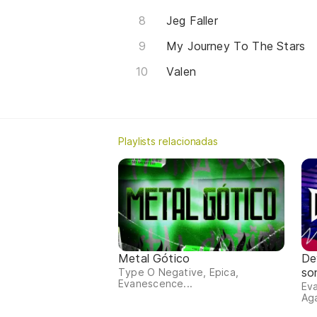
Jeg Faller
My Journey To The Stars
Valen
Playlists relacionadas
Metal Gótico
De
so
Type O Negative, Epica,
Evanescence...
Ev
Aga