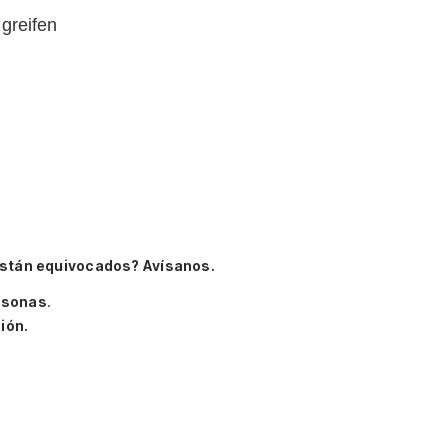
greifen
están equivocados? Avísanos.
rsonas
.
ión.