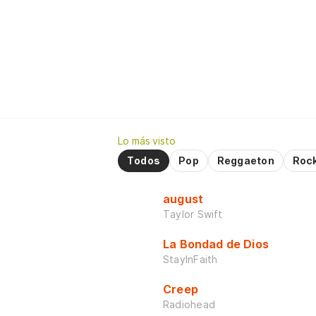
Lo más visto
Todos
Pop
Reggaeton
Roc
august
Taylor Swift
La Bondad de Dios
StayInFaith
Creep
Radiohead