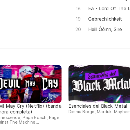
Ea - Lord Of The 
Gebrechlichkeit
Heill Óðinn, Sire
vil May Cry (Netflix) (banda
Esenciales del Black Metal
nora completa)
Dimmu Borgir, Marduk, Mayhem
anescence, Papa Roach, Rage
inst The Machine...