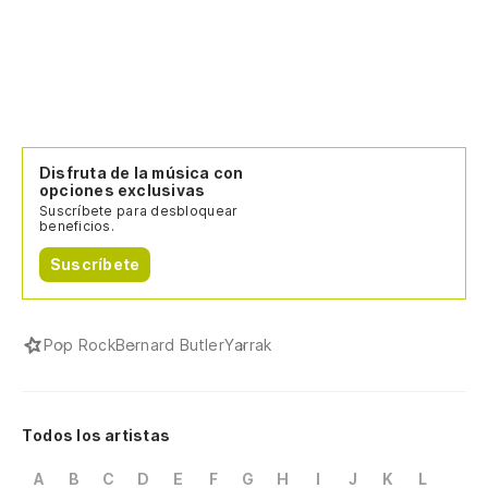
Disfruta de la música con
opciones exclusivas
Suscríbete para desbloquear
beneficios.
Suscríbete
Pop Rock
Bernard Butler
Yarrak
Todos los artistas
A
B
C
D
E
F
G
H
I
J
K
L