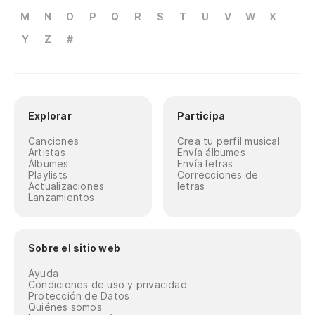
M
N
O
P
Q
R
S
T
U
V
W
X
Y
Z
#
Explorar
Participa
Canciones
Crea tu perfil musical
Artistas
Envía álbumes
Álbumes
Envía letras
Playlists
Correcciones de
Actualizaciones
letras
Lanzamientos
Sobre el sitio web
Ayuda
Condiciones de uso y privacidad
Protección de Datos
Quiénes somos