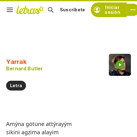
Iniciar
Suscríbete
sesión
Copiar fragmento
Copiar toda la letra
Yarrak
Practicar la pronunciación de
Bernard Butler
Comentar sobre este fragmento
Letra
Amýna götüne attýrayým
sikini agzima alayim