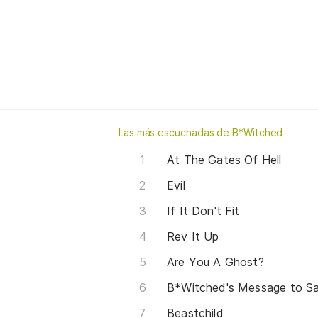
Las más escuchadas de B*Witched
At The Gates Of Hell
Evil
If It Don't Fit
Rev It Up
Are You A Ghost?
B*Witched's Message to S
Beastchild