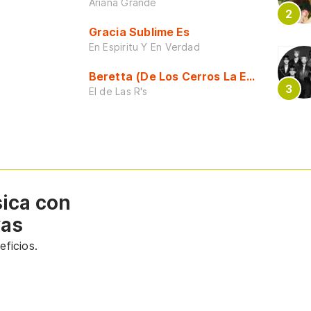
Ariana Grande
Gracia Sublime Es
En Espiritu Y En Verdad
Beretta (De Los Cerros La Escuela)
El de Las R's
sica con
vas
ficios.