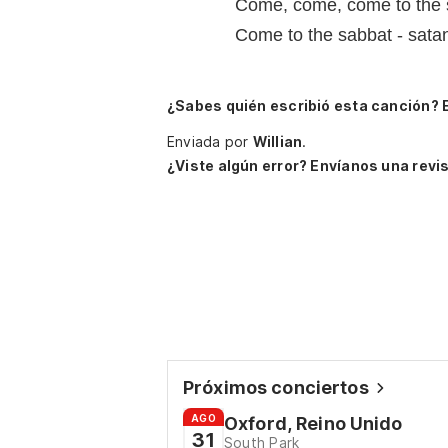
Come, come, come to the 
Come to the sabbat - satan
¿Sabes quién escribió esta canción? 
Enviada por
Willian
.
¿Viste algún error? Envíanos una revis
Próximos conciertos
AGO
Oxford, Reino Unido
31
South Park