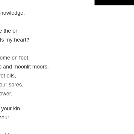
knowledge,
e the on
ls my heart?
come on foot,
s and moonlit moors,
t oils,
our sores.
power.
your kin.
hour.