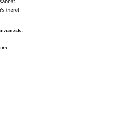
sabbat.
's there!
Envíanoslo.
ión.