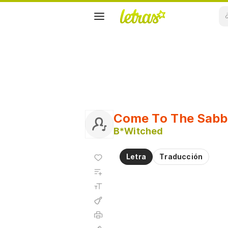
Come To The Sabb
B*Witched
Agregar
Letra
Traducción
a
Agregar
favoritos
a
Tamaño
playlist
de la
fuente
Acordes
Imprimir