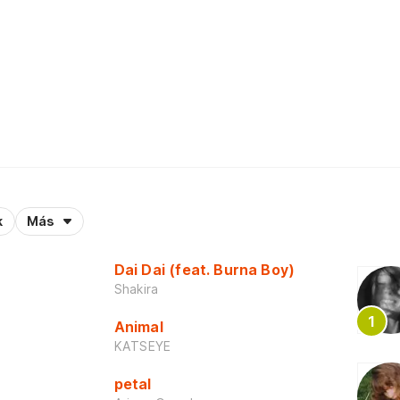
k
Más
Dai Dai (feat. Burna Boy)
Shakira
Animal
KATSEYE
petal