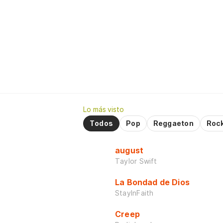
Lo más visto
Todos
Pop
Reggaeton
Roc
august
Taylor Swift
La Bondad de Dios
StayInFaith
Creep