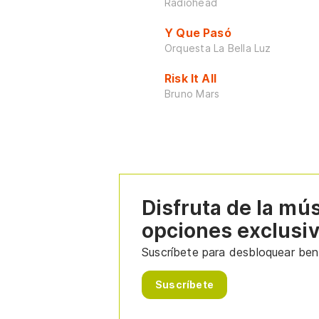
Radiohead
Y Que Pasó
Orquesta La Bella Luz
Risk It All
Bruno Mars
Disfruta de la mú
opciones exclusi
Suscríbete para desbloquear bene
Suscríbete