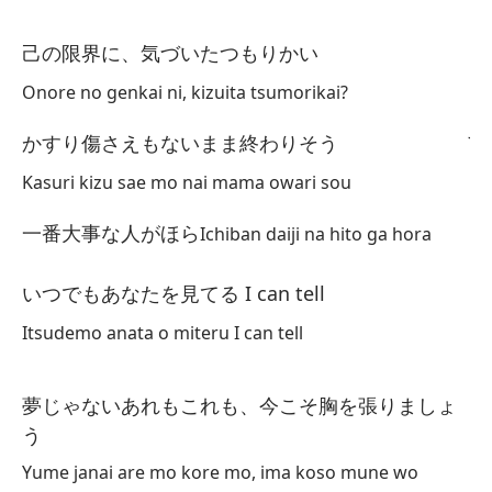
Si
己の限界に、気づいたつもりかい
Y 
Onore no genkai ni, kizuita tsumorikai?
Ju
かすり傷さえもないまま終わりそう
fo
Kasuri kizu sae mo nai mama owari sou
Ha
一番大事な人がほら
Ichiban daiji na hito ga hora
Na
いつでもあなたを見てる I can tell
tu
Itsudemo anata o miteru I can tell
Si
de
夢じゃないあれもこれも、今こそ胸を張りましょ
Ll
う
¡l
Yume janai are mo kore mo, ima koso mune wo
Y 