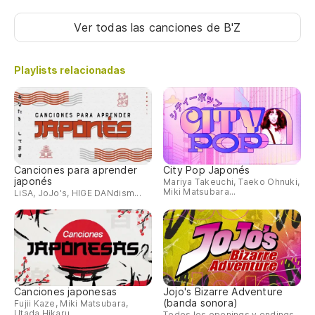
Ver todas las canciones
de B'Z
Playlists relacionadas
Canciones para aprender
City Pop Japonés
japonés
Mariya Takeuchi, Taeko Ohnuki,
Miki Matsubara...
LiSA, JoJo's, HIGE DANdism...
Canciones japonesas
Jojo's Bizarre Adventure
(banda sonora)
Fujii Kaze, Miki Matsubara,
Utada Hikaru...
Todos los openings y endings