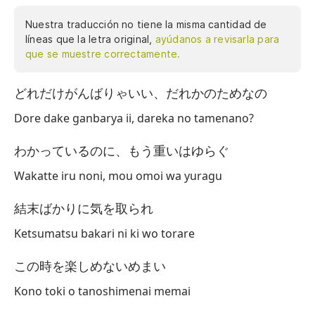
Nuestra traducción no tiene la misma cantidad de
líneas que la letra original,
ayúdanos a revisarla para
que se muestre correctamente.
どれだけがんばりゃいい、だれかのためなの
¿C
m
Dore dake ganbarya ii, dareka no tamenano?
Au
わかっているのに、もう重いはゆらぐ
Ob
Wakatte iru noni, mou omoi wa yuragu
No
結末ばかりに気を取られ
Na
Ketsumatsu bakari ni ki wo torare
pr
この時を楽しめないめまい
Si
Kono toki o tanoshimenai memai
es