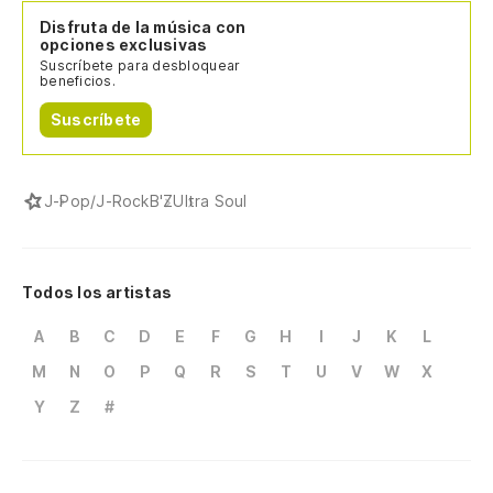
Disfruta de la música con
opciones exclusivas
Suscríbete para desbloquear
beneficios.
Suscríbete
J-Pop/J-Rock
B'Z
Ultra Soul
Todos los artistas
A
B
C
D
E
F
G
H
I
J
K
L
M
N
O
P
Q
R
S
T
U
V
W
X
Y
Z
#