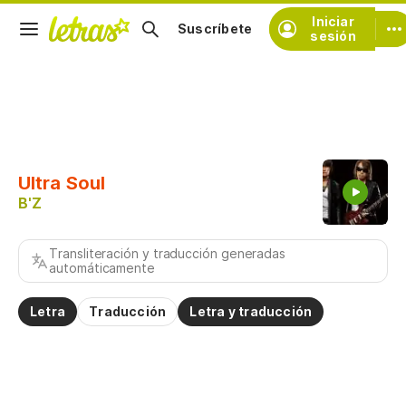
Iniciar
Suscríbete
sesión
Copiar fragmento
Copiar toda la letra
Ultra Soul
Practicar la pronunciación de
B'Z
Comentar sobre este fragmento
Transliteración y traducción generadas
automáticamente
Letra
Traducción
Letra y traducción