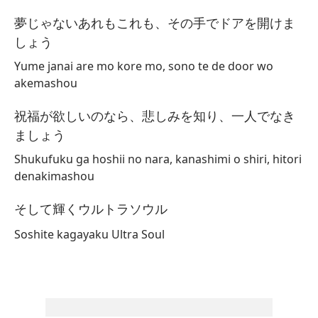
Y 
夢じゃないあれもこれも、その手でドアを開けま
しょう
Yume janai are mo kore mo, sono te de door wo
akemashou
祝福が欲しいのなら、悲しみを知り、一人でなき
¿R
ましょう
lí
Shukufuku ga hoshii no nara, kanashimi o shiri, hitori
Pa
denakimashou
si
そして輝くウルトラソウル
La
Soshite kagayaku Ultra Soul
Es
Na
tu