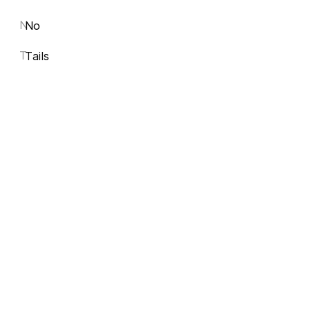
N
No
T
Tails