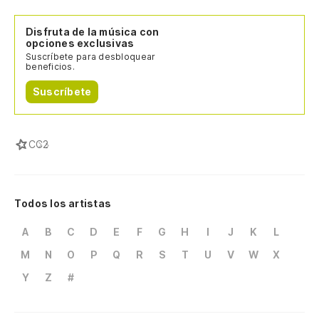
Disfruta de la música con
opciones exclusivas
Suscríbete para desbloquear
beneficios.
Suscríbete
C
C2
Todos los artistas
A
B
C
D
E
F
G
H
I
J
K
L
M
N
O
P
Q
R
S
T
U
V
W
X
Y
Z
#