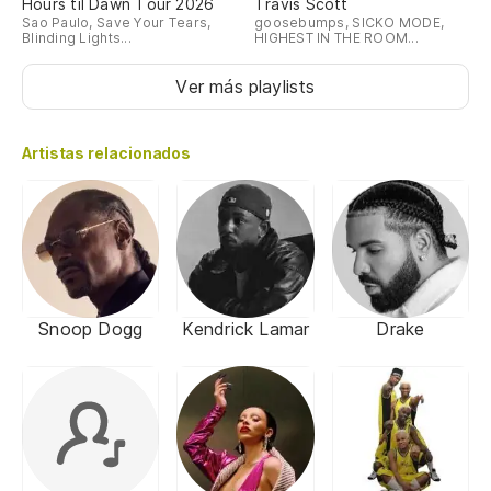
Hours til Dawn Tour 2026
Travis Scott
Sao Paulo, Save Your Tears,
goosebumps, SICKO MODE,
Blinding Lights...
HIGHEST IN THE ROOM...
Ver más playlists
Artistas relacionados
Snoop Dogg
Kendrick Lamar
Drake