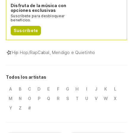
Disfruta de la música con
opciones exclusivas
Suscríbete para desbloquear
beneficios.
Suscríbete
Hip Hop/Rap
Cabal, Mendigo e Quietinho
Todos los artistas
A
B
C
D
E
F
G
H
I
J
K
L
M
N
O
P
Q
R
S
T
U
V
W
X
Y
Z
#