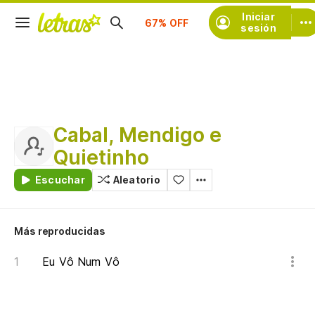
Suscríbete
Iniciar
sesión
Cabal, Mendigo e
Quietinho
Escuchar
Aleatorio
Más reproducidas
Eu Vô Num Vô