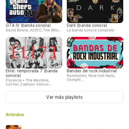
GTA IV (banda sonora)
Dark (banda sonora)
David Bowie, AC/DC, The Who...
La banda sonora completa
Élite: temporada 7 (banda
Bandas de rock industrial
sonora)
Rammstein, Nine Inch Nails,
Oomph!...
Florence + The Machine,
Ca7riel, Caetano Veloso...
Ver más playlists
Artículos