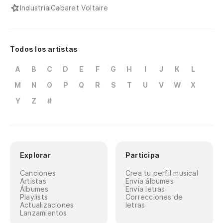
Industrial
Cabaret Voltaire
Todos los artistas
A
B
C
D
E
F
G
H
I
J
K
L
M
N
O
P
Q
R
S
T
U
V
W
X
Y
Z
#
Explorar
Participa
Canciones
Crea tu perfil musical
Artistas
Envía álbumes
Álbumes
Envía letras
Playlists
Correcciones de
Actualizaciones
letras
Lanzamientos