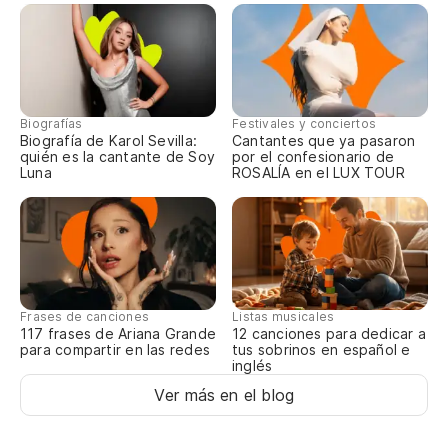
y 
¡P
¡P
Biografías
Festivales y conciertos
Biografía de Karol Sevilla:
Cantantes que ya pasaron
quién es la cantante de Soy
por el confesionario de
Luna
ROSALÍA en el LUX TOUR
¡M
M
¡A
Frases de canciones
Listas musicales
117 frases de Ariana Grande
12 canciones para dedicar a
C
para compartir en las redes
tus sobrinos en español e
inglés
AI
Ver más en el blog