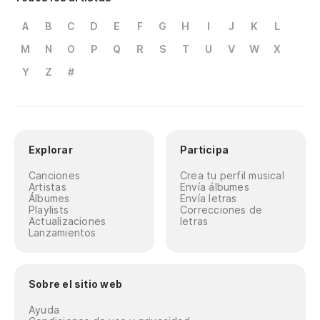
A
B
C
D
E
F
G
H
I
J
K
L
M
N
O
P
Q
R
S
T
U
V
W
X
Y
Z
#
Explorar
Participa
Canciones
Crea tu perfil musical
Artistas
Envía álbumes
Álbumes
Envía letras
Playlists
Correcciones de
Actualizaciones
letras
Lanzamientos
Sobre el sitio web
Ayuda