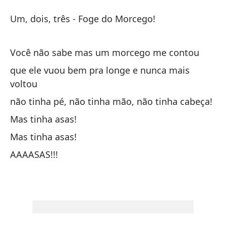
As
Um, dois, três - Foge do Morcego!
C
As
Você não sabe mas um morcego me contou
U
que ele vuou bem pra longe e nunca mais
Un
voltou
Um
não tinha pé, não tinha mão, não tinha cabeça!
Mas tinha asas!
No
Mas tinha asas!
Vo
AAAASAS!!!
qu
qu
no