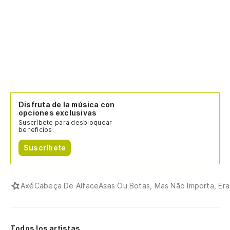
Disfruta de la música con
opciones exclusivas
Suscríbete para desbloquear
beneficios.
Suscríbete
Axé
Cabeça De Alface
Asas Ou Botas, Mas Não Importa, Er
Todos los artistas