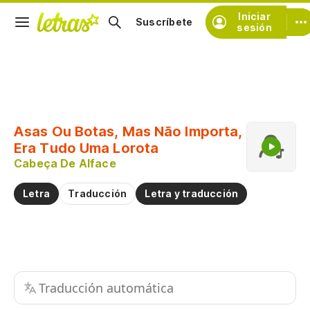
Iniciar
Suscríbete
sesión
Copiar fragmento
Copiar toda la letra
Asas Ou Botas, Mas Não Importa,
Practicar la pronunciación de
Era Tudo Uma Lorota
Cabeça De Alface
Comentar sobre este fragmento
Letra
Traducción
Letra y traducción
Traducción automática