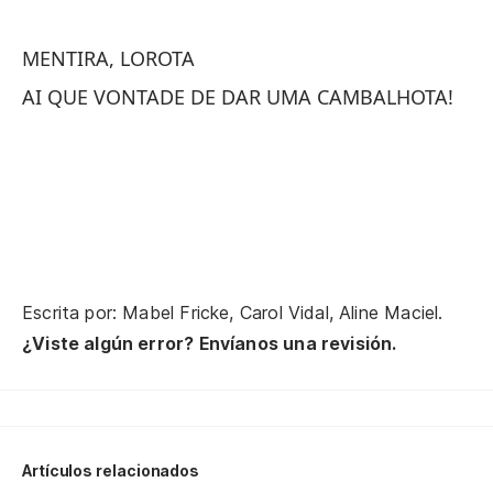
Y 
E 
MENTIRA, LOROTA
AI QUE VONTADE DE DAR UMA CAMBALHOTA!
¡O
¡O
¡B
Un
Escrita por: Mabel Fricke, Carol Vidal, Aline Maciel.
me
¿Viste algún error? Envíanos una revisión.
Um
qu
Artículos relacionados