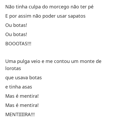
nã
Não tinha culpa do morcego não ter pé
E por assim não poder usar sapatos
¡P
Ou botas!
Ou botas!
¡P
BOOOTAS!!!
¡A
Uma pulga veio e me contou um monte de
lorotas
que usava botas
e tinha asas
Mas é mentira!
No
Mas é mentira!
Nã
MENTIIIIRA!!!