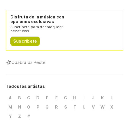
Disfruta de la música con
opciones exclusivas
Suscríbete para desbloquear
beneficios.
Suscríbete
C
Cabra da Peste
Todos los artistas
A
B
C
D
E
F
G
H
I
J
K
L
M
N
O
P
Q
R
S
T
U
V
W
X
Y
Z
#