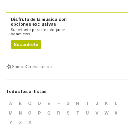
Disfruta de la música con
opciones exclusivas
Suscríbete para desbloquear
beneficios.
Suscríbete
Samba
Cachasamba
Todos los artistas
A
B
C
D
E
F
G
H
I
J
K
L
M
N
O
P
Q
R
S
T
U
V
W
X
Y
Z
#