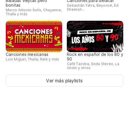
Baladas viejitas pero
Canciones para dedicar
bonitas
Sebastián Yatra, Beyoncé, Ed
Sheeran...
Marco Antonio Solís, Chayanne,
Thalía y más
Canciones mexicanas
Rock en español de los 80 y
90
Luis Miguel, Thalía, Reik y más
Café Tacvba, Soda Stereo, La
Unión y otros
Ver más playlists