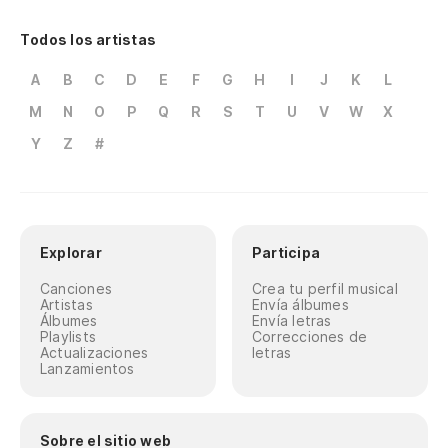
Todos los artistas
A
B
C
D
E
F
G
H
I
J
K
L
M
N
O
P
Q
R
S
T
U
V
W
X
Y
Z
#
Explorar
Participa
Canciones
Crea tu perfil musical
Artistas
Envía álbumes
Álbumes
Envía letras
Playlists
Correcciones de
Actualizaciones
letras
Lanzamientos
Sobre el sitio web