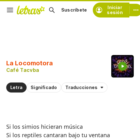
Iniciar
Suscríbete
sesión
Copiar fragmento
Copiar toda la letra
La Locomotora
Practicar la pronunciación de
Café Tacvba
Comentar sobre este fragmento
Letra
Significado
Traducciones
Si los simios hicieran música
Si los reptiles cantaran bajo tu ventana