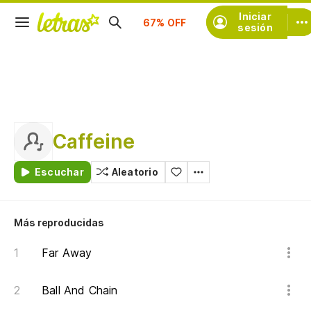
Suscríbete
Iniciar
sesión
Caffeine
Escuchar
Aleatorio
Más reproducidas
Far Away
Ball And Chain