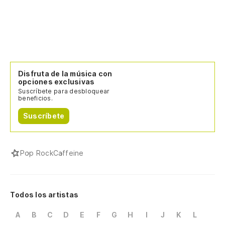
Disfruta de la música con
opciones exclusivas
Suscríbete para desbloquear
beneficios.
Suscríbete
Pop Rock
Caffeine
Todos los artistas
A
B
C
D
E
F
G
H
I
J
K
L