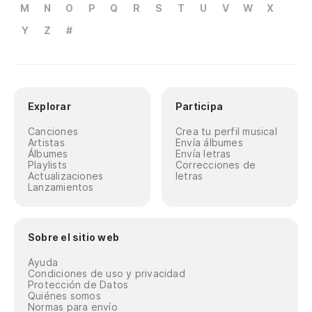
M
N
O
P
Q
R
S
T
U
V
W
X
Y
Z
#
Explorar
Participa
Canciones
Crea tu perfil musical
Artistas
Envía álbumes
Álbumes
Envía letras
Playlists
Correcciones de
Actualizaciones
letras
Lanzamientos
Sobre el sitio web
Ayuda
Condiciones de uso y privacidad
Protección de Datos
Quiénes somos
Normas para envío