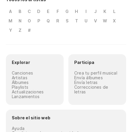
A
B
C
D
E
F
G
H
I
J
K
L
M
N
O
P
Q
R
S
T
U
V
W
X
Y
Z
#
Explorar
Participa
Canciones
Crea tu perfil musical
Artistas
Envía álbumes
Álbumes
Envía letras
Playlists
Correcciones de
Actualizaciones
letras
Lanzamientos
Sobre el sitio web
Ayuda