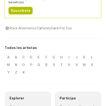
beneficios.
Suscríbete
Rock Alternativo
Caifanes
Será Por Eso
Todos los artistas
A
B
C
D
E
F
G
H
I
J
K
L
M
N
O
P
Q
R
S
T
U
V
W
X
Y
Z
#
Explorar
Participa