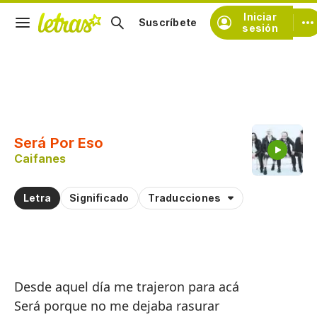
Iniciar
Suscríbete
sesión
Copiar fragmento
Copiar toda la letra
Será Por Eso
Practicar la pronunciación de
Caifanes
Comentar sobre este fragmento
Letra
Significado
Traducciones
Desde aquel día me trajeron para acá
Será porque no me dejaba rasurar