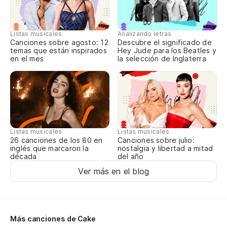
(N
Listas musicales
Analizando letras
Canciones sobre agosto: 12
Descubre el significado de
temas que están inspirados
Hey Jude para los Beatles y
en el mes
la selección de Inglaterra
Qu
(l
I 
li
Listas musicales
Listas musicales
Qu
Canciones sobre julio:
26 canciones de los 80 en
(b
nostalgia y libertad a mitad
inglés que marcaron la
del año
década
I 
Ver más en el blog
En
ac
ac
Más canciones de Cake