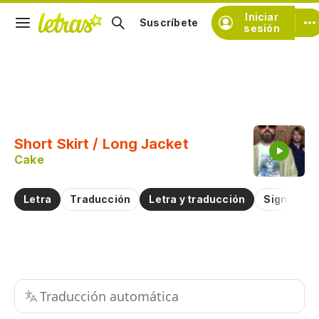
Iniciar
Suscríbete
sesión
Copiar fragmento
Copiar toda la letra
Short Skirt / Long Jacket
Practicar la pronunciación de
Cake
Comentar sobre este fragmento
Letra
Traducción
Letra y traducción
Significad
Traducción automática