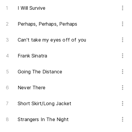
At
I Will Survive
ac
Perhaps, Perhaps, Perhaps
Em
pr
Can't take my eyes off of you
We
Frank Sinatra
El
Going The Distance
re
Sh
Never There
El
Short Skirt/Long Jacket
ne
Sh
Strangers In The Night