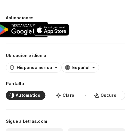
Aplicaciones
Ubicación e idioma
Hispanoamérica
Español
Pantalla
Automático
Claro
Oscuro
Sigue a Letras.com