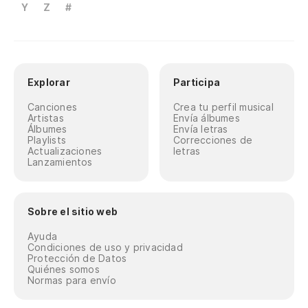
Y
Z
#
Explorar
Participa
Canciones
Crea tu perfil musical
Artistas
Envía álbumes
Álbumes
Envía letras
Playlists
Correcciones de
Actualizaciones
letras
Lanzamientos
Sobre el sitio web
Ayuda
Condiciones de uso y privacidad
Protección de Datos
Quiénes somos
Normas para envío