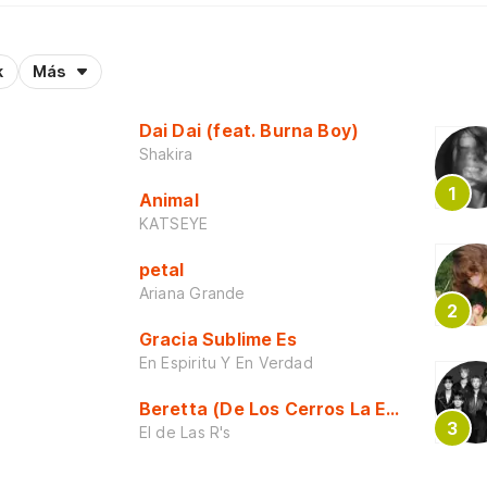
k
Más
Dai Dai (feat. Burna Boy)
Shakira
Animal
KATSEYE
petal
Ariana Grande
Gracia Sublime Es
En Espiritu Y En Verdad
Beretta (De Los Cerros La Escuela)
El de Las R's