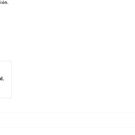
ión.
l.