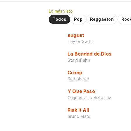
Lo más visto
Todos
Pop
Reggaeton
Roc
august
Taylor Swift
La Bondad de Dios
StayInFaith
Creep
Radiohead
Y Que Pasó
Orquesta La Bella Luz
Risk It All
Bruno Mars