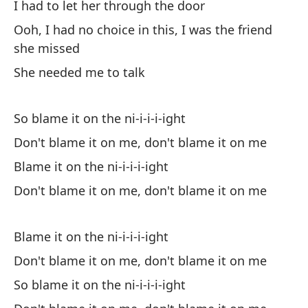
I had to let her through the door
Ooh, I had no choice in this, I was the friend
she missed
She needed me to talk
¿N
Me
So blame it on the ni-i-i-i-ight
Tu
Don't blame it on me, don't blame it on me
No
Blame it on the ni-i-i-i-ight
Yo
Don't blame it on me, don't blame it on me
El
Blame it on the ni-i-i-i-ight
As
Don't blame it on me, don't blame it on me
No
So blame it on the ni-i-i-i-ight
No