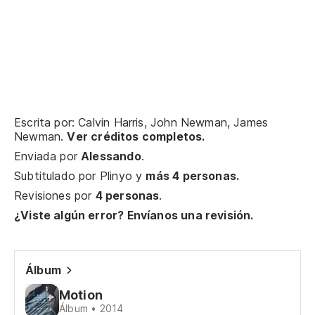
(V
Es
Te
Lo
(V
Escrita por: Calvin Harris, John Newman, James
ve
Newman.
Ver créditos completos.
Te
Enviada por
Alessando
.
(V
Subtitulado por
Plinyo
y
más 4 personas.
ve
Revisiones por
4 personas
.
¿Viste algún error? Envíanos una revisión.
No
No
Álbum
Motion
Álbum • 2014