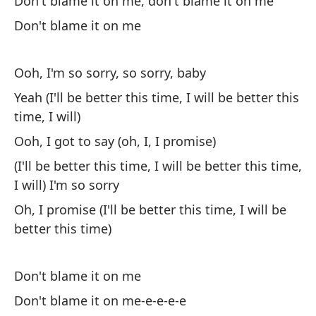
Don't blame it on me, don't blame it on me
La
Don't blame it on me
No
No
Ooh, I'm so sorry, so sorry, baby
Yeah (I'll be better this time, I will be better this
La
time, I will)
No
Ooh, I got to say (oh, I, I promise)
No
(I'll be better this time, I will be better this time,
As
I will) I'm so sorry
No
Oh, I promise (I'll be better this time, I will be
better this time)
No
No
Don't blame it on me
Don't blame it on me-e-e-e-e
Oh