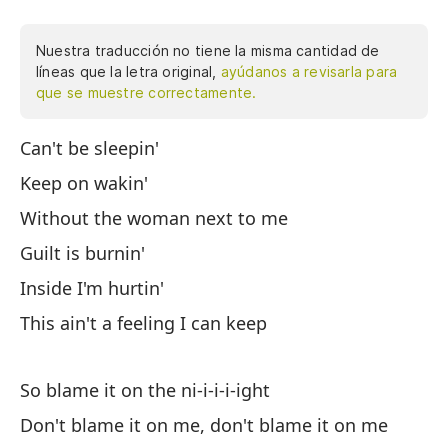
Nuestra traducción no tiene la misma cantidad de
líneas que la letra original,
ayúdanos a revisarla para
que se muestre correctamente.
Can't be sleepin'
No
Keep on wakin'
Si
Without the woman next to me
Si
Guilt is burnin'
La
Inside I'm hurtin'
Po
This ain't a feeling I can keep
Es
So blame it on the ni-i-i-i-ight
As
Don't blame it on me, don't blame it on me
No