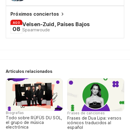
Próximos conciertos
AGO
Velsen-Zuid, Países Bajos
08
Spaarnwoude
Artículos relacionados
Biografías
Frases de canciones
Todo sobre RÜFÜS DU SOL,
Frases de Dua Lipa: versos
el grupo de música
icónicos traducidos al
electrónica
español