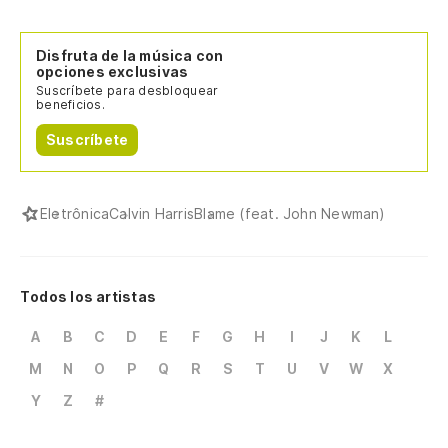
Disfruta de la música con
opciones exclusivas
Suscríbete para desbloquear
beneficios.
Suscríbete
Eletrônica
Calvin Harris
Blame (feat. John Newman)
Todos los artistas
A
B
C
D
E
F
G
H
I
J
K
L
M
N
O
P
Q
R
S
T
U
V
W
X
Y
Z
#