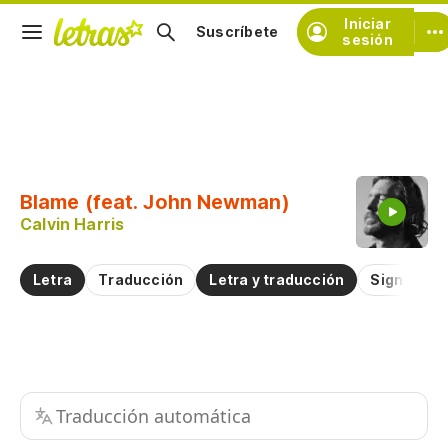
Iniciar
Suscríbete
sesión
Copiar fragmento
Copiar toda la letra
Blame (feat. John Newman)
Practicar la pronunciación de
Calvin Harris
Comentar sobre este fragmento
Letra
Traducción
Letra y traducción
Significad
Traducción automática