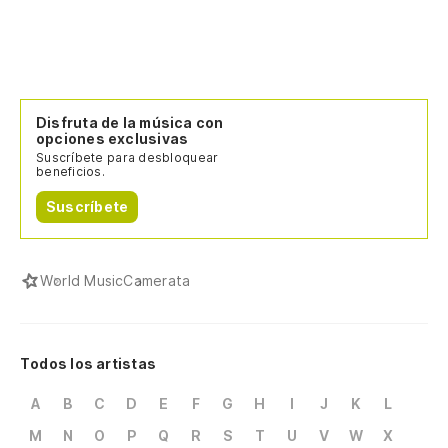
Disfruta de la música con
opciones exclusivas
Suscríbete para desbloquear
beneficios.
Suscríbete
World Music
Camerata
Todos los artistas
A
B
C
D
E
F
G
H
I
J
K
L
M
N
O
P
Q
R
S
T
U
V
W
X