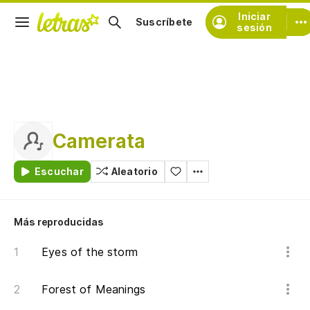
Iniciar
Suscríbete
sesión
Camerata
Escuchar
Aleatorio
Más reproducidas
Eyes of the storm
Forest of Meanings