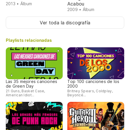
Acabou
2013 • Álbum
2009 • Álbum
Ver toda la discografía
Playlists relacionadas
Las 35 mejores canciones
Top 100 canciones de los
de Green Day
2000
21 Guns, Basket Case,
Britney Spears, Coldplay,
American Idiot...
Beyoncé...