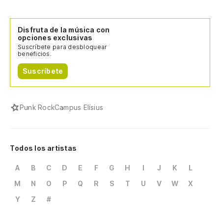
Disfruta de la música con
opciones exclusivas
Suscríbete para desbloquear
beneficios.
Suscríbete
Punk Rock
Campus Elísius
Todos los artistas
A
B
C
D
E
F
G
H
I
J
K
L
M
N
O
P
Q
R
S
T
U
V
W
X
Y
Z
#