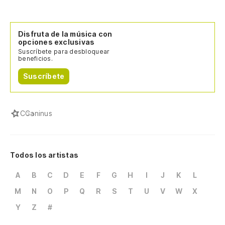
Disfruta de la música con
opciones exclusivas
Suscríbete para desbloquear
beneficios.
Suscríbete
C
Caninus
Todos los artistas
A
B
C
D
E
F
G
H
I
J
K
L
M
N
O
P
Q
R
S
T
U
V
W
X
Y
Z
#