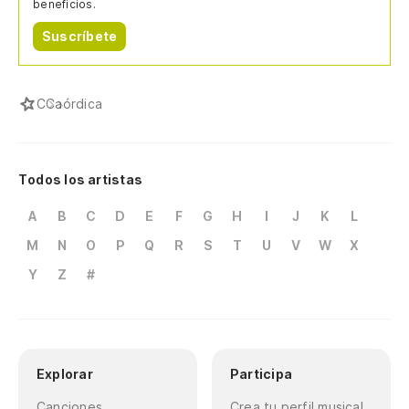
beneficios.
Suscríbete
C
Caórdica
Todos los artistas
A
B
C
D
E
F
G
H
I
J
K
L
M
N
O
P
Q
R
S
T
U
V
W
X
Y
Z
#
Explorar
Participa
Canciones
Crea tu perfil musical