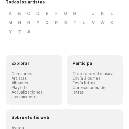
Todos los artistas
A
B
C
D
E
F
G
H
I
J
K
L
M
N
O
P
Q
R
S
T
U
V
W
X
Y
Z
#
Explorar
Participa
Canciones
Crea tu perfil musical
Artistas
Envía álbumes
Álbumes
Envía letras
Playlists
Correcciones de
Actualizaciones
letras
Lanzamientos
Sobre el sitio web
Ayuda