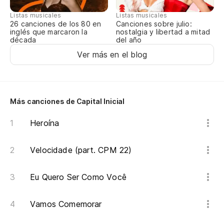
Listas musicales
Listas musicales
Canciones sobre julio:
26 canciones de los 80 en
¿Q
nostalgia y libertad a mitad
inglés que marcaron la
del año
década
Qu
Ver más en el blog
Mi
Ol
Más canciones de Capital Inicial
Es
Heroína
Mi
Velocidade (part. CPM 22)
Ol
Eu Quero Ser Como Você
Es
Vamos Comemorar