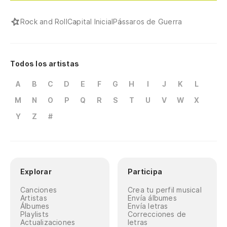
Rock and Roll
Capital Inicial
Pássaros de Guerra
Todos los artistas
A
B
C
D
E
F
G
H
I
J
K
L
M
N
O
P
Q
R
S
T
U
V
W
X
Y
Z
#
Explorar
Participa
Canciones
Crea tu perfil musical
Artistas
Envía álbumes
Álbumes
Envía letras
Playlists
Correcciones de
Actualizaciones
letras