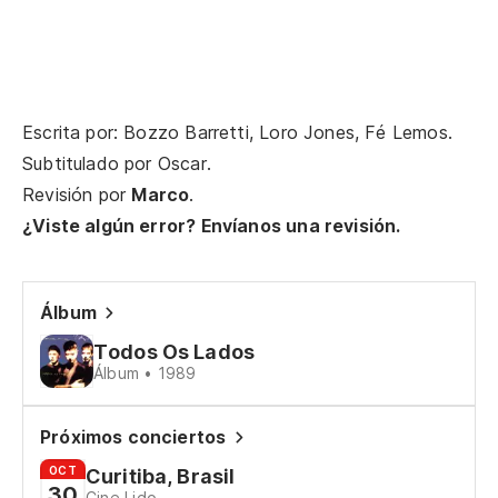
Si
Se
Escrita por: Bozzo Barretti, Loro Jones, Fé Lemos.
El
Subtitulado por
Oscar
.
Revisión por
Marco
.
Po
¿Viste algún error? Envíanos una revisión.
Si
Álbum
Se
Todos Os Lados
Álbum • 1989
El
Próximos conciertos
Po
OCT
Curitiba, Brasil
30
Cine Lido