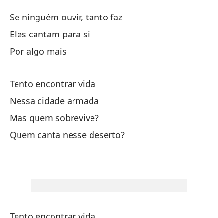
Ol
Se ninguém ouvir, tanto faz
Es
Eles cantam para si
Por algo mais
Mi
Tento encontrar vida
Si
Nessa cidade armada
Se
Mas quem sobrevive?
Quem canta nesse deserto?
El
Po
Si
Tento encontrar vida