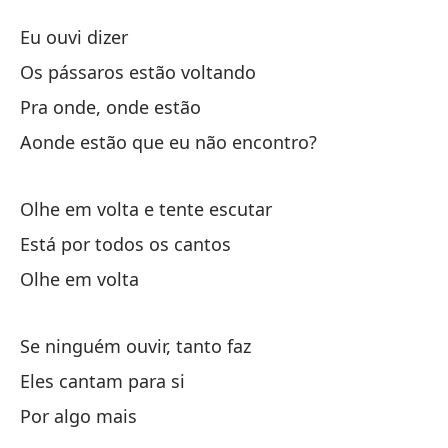
Pá
Eu ouvi dizer
Pá
Os pássaros estão voltando
Pra onde, onde estão
He
Aonde estão que eu não encontro?
Lo
Olhe em volta e tente escutar
Os
Está por todos os cantos
¿A
Olhe em volta
¿A
Se ninguém ouvir, tanto faz
Ao
Eles cantam para si
Por algo mais
Mi