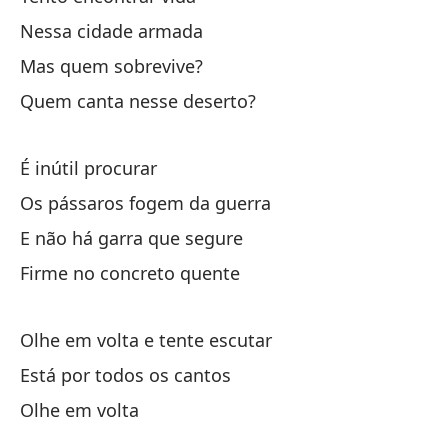
Se
Nessa cidade armada
El
Mas quem sobrevive?
Quem canta nesse deserto?
Po
É inútil procurar
Tr
Os pássaros fogem da guerra
E não há garra que segure
En
Firme no concreto quente
Pe
Olhe em volta e tente escutar
¿Q
Está por todos os cantos
Qu
Olhe em volta