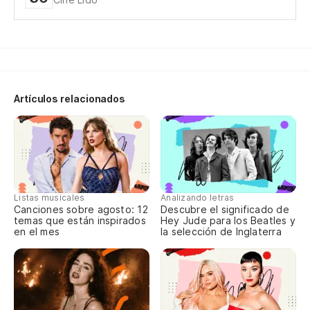
Tr
En
Artículos relacionados
Pe
¿Q
Qu
Listas musicales
Analizando letras
Canciones sobre agosto: 12
Descubre el significado de
temas que están inspirados
Hey Jude para los Beatles y
Tr
en el mes
la selección de Inglaterra
En
Pe