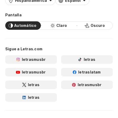
Hispanoamérica
Español
Pantalla
Automático
Claro
Oscuro
Sigue a Letras.com
letrasmusbr
letras
letrasmusbr
letraslatam
letras
letrasmusbr
letras