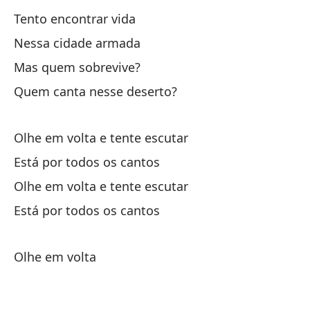
Lo
Tento encontrar vida
Os
Nessa cidade armada
Y 
Mas quem sobrevive?
E 
Quem canta nesse deserto?
Fi
Olhe em volta e tente escutar
Fi
Está por todos os cantos
Olhe em volta e tente escutar
Mi
Está por todos os cantos
Ol
Es
Olhe em volta
Mi