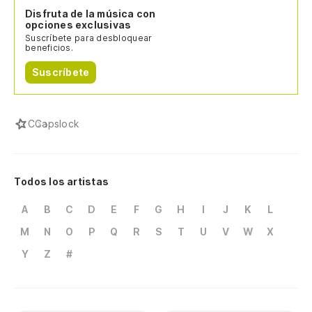
Disfruta de la música con
opciones exclusivas
Suscríbete para desbloquear
beneficios.
Suscríbete
C
Capslock
Todos los artistas
A
B
C
D
E
F
G
H
I
J
K
L
M
N
O
P
Q
R
S
T
U
V
W
X
Y
Z
#