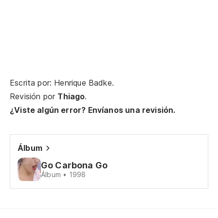
Oh
Va
Pa
Escrita por: Henrique Badke.
Revisión por
Thiago
.
Va
¿Viste algún error? Envíanos una revisión.
Pa
Álbum
Pa
Go Carbona Go
Álbum • 1998
Oh