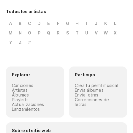
Todos los artistas
A
B
C
D
E
F
G
H
I
J
K
L
M
N
O
P
Q
R
S
T
U
V
W
X
Y
Z
#
Explorar
Participa
Canciones
Crea tu perfil musical
Artistas
Envía álbumes
Álbumes
Envía letras
Playlists
Correcciones de
Actualizaciones
letras
Lanzamientos
Sobre el sitio web