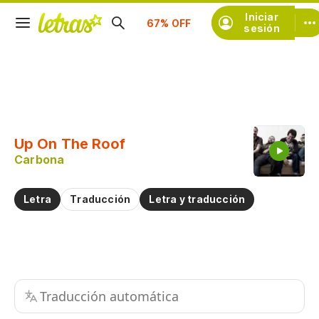
Iniciar
Suscríbete
sesión
Copiar fragmento
Copiar toda la letra
Up On The Roof
Practicar la pronunciación de
Carbona
Comentar sobre este fragmento
Letra
Traducción
Letra y traducción
Traducción automática