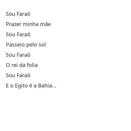
Va
Sou Faraó
¡O
Prazer minha mãe
He
Sou Faraó
Va
Passeio pelo sol
Sou Faraó
Va
O rei da folia
Sou Faraó
¡O
E o Egito é a Bahia...
¡O
He
So