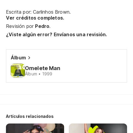
Un
Escrita por: Carlinhos Brown.
Ver créditos completos.
So
Revisión por
Pedro
.
¿Viste algún error? Envíanos una revisión.
Ca
So
Álbum
Omelete Man
El
Álbum • 1999
So
Y 
Artículos relacionados
¡A