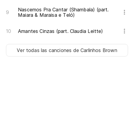
Nascemos Pra Cantar (Shambala) (part.
Y 
Maiara & Maraisa e Teló)
No
Amantes Cinzas (part. Claudia Leitte)
Nã
Ver todas las canciones
de Carlinhos Brown
So
Un
So
Ca
So