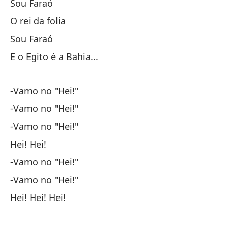
Sou Faraó
O rei da folia
Sou Faraó
E o Egito é a Bahia...
Sa
-Vamo no "Hei!"
Nu
-Vamo no "Hei!"
Nu
-Vamo no "Hei!"
Za
Hei! Hei!
-Vamo no "Hei!"
Si
-Vamo no "Hei!"
Ca
Hei! Hei! Hei!
Sé
Se