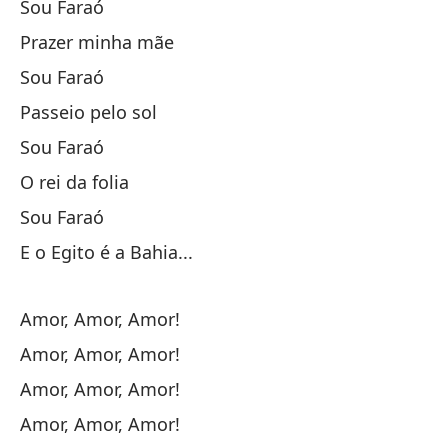
Sou Faraó
Prazer minha mãe
Co
Sou Faraó
Se
Passeio pelo sol
Y 
Sou Faraó
O rei da folia
No
Sou Faraó
Nã
E o Egito é a Bahia...
So
Amor, Amor, Amor!
Amor, Amor, Amor!
Un
Amor, Amor, Amor!
So
Amor, Amor, Amor!