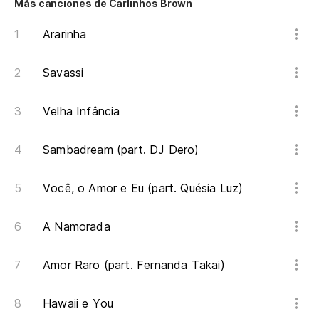
Más canciones de Carlinhos Brown
Sa
Ararinha
Nu
Savassi
Nu
Velha Infância
Za
Sambadream (part. DJ Dero)
Si
Você, o Amor e Eu (part. Quésia Luz)
Ca
Sé
A Namorada
Se
Amor Raro (part. Fernanda Takai)
Co
Hawaii e You
Se