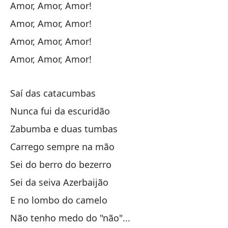
Amor, Amor, Amor!
Ca
Amor, Amor, Amor!
Amor, Amor, Amor!
So
Amor, Amor, Amor!
El
Saí das catacumbas
So
Nunca fui da escuridão
Zabumba e duas tumbas
Y 
Carrego sempre na mão
Sei do berro do bezerro
Va
Sei da seiva Azerbaijão
E no lombo do camelo
Va
Não tenho medo do "não"...