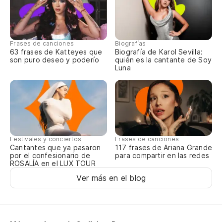
¡A
Frases de canciones
Biografías
¡A
63 frases de Katteyes que
Biografía de Karol Sevilla:
son puro deseo y poderío
quién es la cantante de Soy
Luna
¡A
¡A
¡A
Festivales y conciertos
Frases de canciones
Cantantes que ya pasaron
117 frases de Ariana Grande
por el confesionario de
para compartir en las redes
ROSALÍA en el LUX TOUR
¡A
Ver más en el blog
¡A