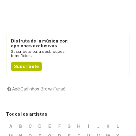
El
So
Disfruta de la música con
opciones exclusivas
Y 
Suscríbete para desbloquear
beneficios.
Suscríbete
Axé
Carlinhos Brown
Faraó
Todos los artistas
A
B
C
D
E
F
G
H
I
J
K
L
M
N
O
P
Q
R
S
T
U
V
W
X