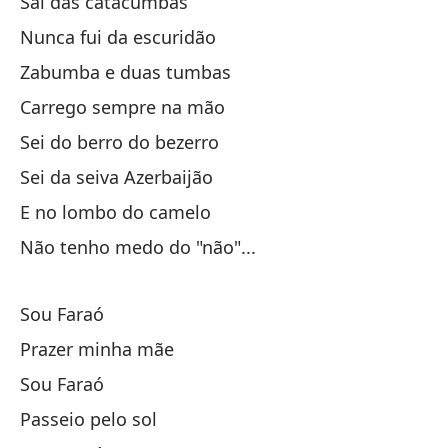
Saí das catacumbas
Nunca fui da escuridão
¡A
Zabumba e duas tumbas
¡A
Carrego sempre na mão
Sei do berro do bezerro
¡A
Sei da seiva Azerbaijão
E no lombo do camelo
¡A
Não tenho medo do "não"...
¡A
Sou Faraó
¡A
Prazer minha mãe
Sou Faraó
¡A
Passeio pelo sol