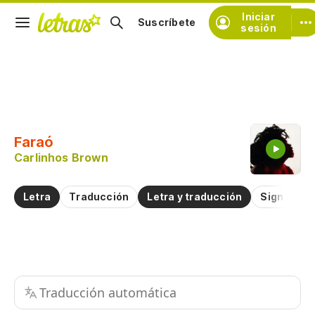
Iniciar
Suscríbete
sesión
Copiar fragmento
Copiar toda la letra
Faraó
Practicar la pronunciación de
Carlinhos Brown
Comentar sobre este fragmento
Letra
Traducción
Letra y traducción
Significad
Traducción automática