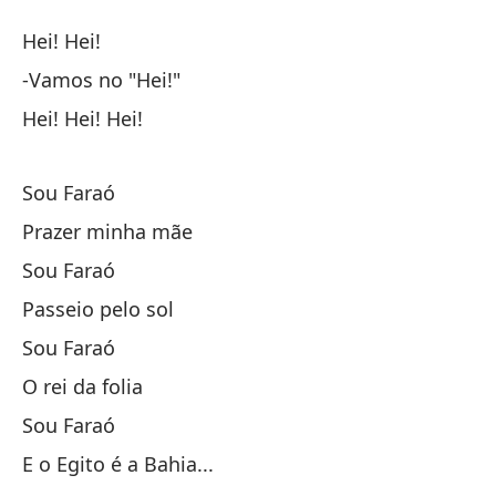
F
Hei! Hei!
F
-Vamos no "Hei!"
Hei! Hei! Hei!
¡O
He
Sou Faraó
Va
Prazer minha mãe
Sou Faraó
¡O
Passeio pelo sol
¡O
Sou Faraó
He
O rei da folia
Sou Faraó
So
E o Egito é a Bahia...