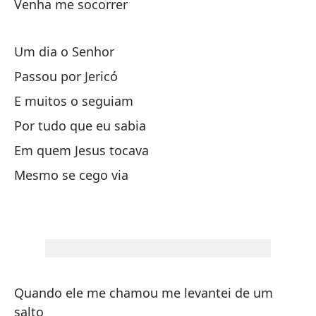
Venha me socorrer
De
Um dia o Senhor
Si
Passou por Jericó
Há
E muitos o seguiam
Por tudo que eu sabia
Si
Em quem Jesus tocava
Há
Mesmo se cego via
Po
Qu
Qu
Ve
Quando ele me chamou me levantei de um
salto