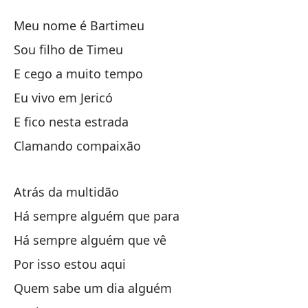
B
Meu nome é Bartimeu
B
Sou filho de Timeu
E cego a muito tempo
Mi
Eu vivo em Jericó
Hi
E fico nesta estrada
Clamando compaixão
Ci
Atrás da multidão
En
Há sempre alguém que para
Há sempre alguém que vê
En
Por isso estou aqui
C
Quem sabe um dia alguém