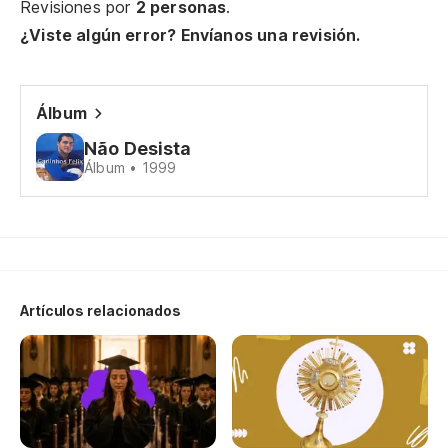
Revisiones por
2 personas
.
¿Viste algún error? Envíanos una revisión.
Po
Si
Álbum
Não Desista
En
Álbum • 1999
Na
Je
Je
Artículos relacionados
So
Le