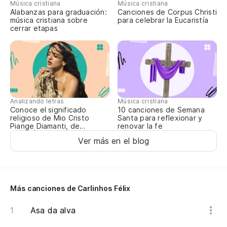
Música cristiana
Música cristiana
Es
Alabanzas para graduación:
Canciones de Corpus Christi
música cristiana sobre
para celebrar la Eucaristía
É 
cerrar etapas
Ve
Je
Analizando letras
Música cristiana
Conoce el significado
10 canciones de Semana
religioso de Mio Cristo
Santa para reflexionar y
Je
Piange Diamanti, de
renovar la fe
ROSALÍA
Je
Ver más en el blog
En
Más canciones de Carlinhos Félix
Cu
Asa da alva
Y 