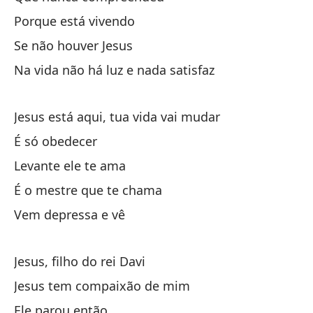
Porque está vivendo
Cu
Se não houver Jesus
Qu
Na vida não há luz e nada satisfaz
Y 
Jesus está aqui, tua vida vai mudar
É só obedecer
¿Q
Levante ele te ama
Qu
É o mestre que te chama
Y 
Vem depressa e vê
Ma
Jesus, filho do rei Davi
Me
Jesus tem compaixão de mim
Ele parou então