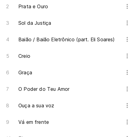
Prata e Ouro
En
Sol da Justiça
Cu
Baião / Baião Eletrônico (part. Eli Soares)
Creio
Y 
Graça
O Poder do Teu Amor
Ouça a sua voz
Vá em frente