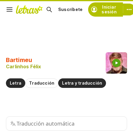
Iniciar
Suscríbete
sesión
Copiar fragmento
Copiar toda la letra
Bartimeu
Practicar la pronunciación de
Carlinhos Félix
Comentar sobre este fragmento
Letra
Traducción
Letra y traducción
Traducción automática