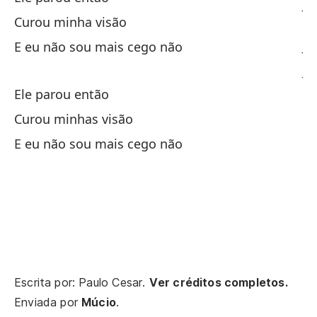
Je
Curou minha visão
Je
E eu não sou mais cego não
Je
Ele parou então
En
Curou minhas visão
E eu não sou mais cego não
Cu
Y 
En
Na
Escrita por: Paulo Cesar.
Ver créditos completos.
Enviada por
Múcio
.
Q