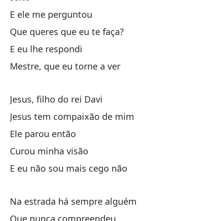
E ele me perguntou
Un
Que queres que eu te faça?
E eu lhe respondi
Pa
Mestre, que eu torne a ver
Y 
Jesus, filho do rei Davi
Po
Jesus tem compaixão de mim
Ele parou então
A 
Curou minha visão
Au
E eu não sou mais cego não
Na estrada há sempre alguém
Que nunca compreendeu