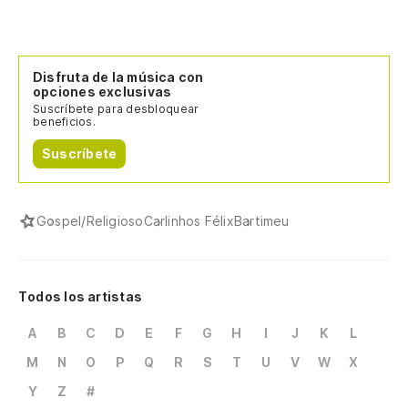
Disfruta de la música con
opciones exclusivas
Suscríbete para desbloquear
beneficios.
Suscríbete
Gospel/Religioso
Carlinhos Félix
Bartimeu
Todos los artistas
A
B
C
D
E
F
G
H
I
J
K
L
M
N
O
P
Q
R
S
T
U
V
W
X
Y
Z
#