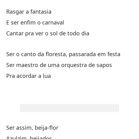
Co
Rasgar a fantasia
Be
E ser enfim o carnaval
Cantar pra ver o sol de todo dia
De
Ser o canto da floresta, passarada em festa
Y 
Ser maestro de uma orquestra de sapos
Ca
Pra acordar a lua
Ca
Se
Se
Ser assim, beija-flor
Se
Azulzim, beijador