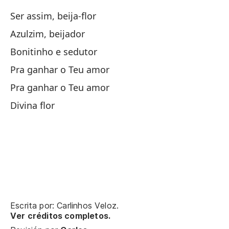
Pa
Ser assim, beija-flor
Azulzim, beijador
Fl
Bonitinho e sedutor
Pra ganhar o Teu amor
Se
Pra ganhar o Teu amor
Divina flor
Un
Se
Se
Co
Escrita por: Carlinhos Veloz.
Co
Ver créditos completos.