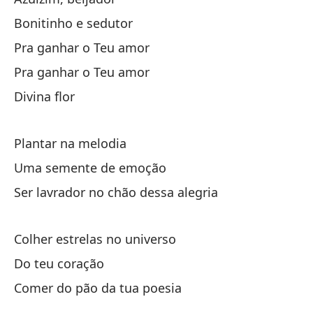
Se
Bonitinho e sedutor
Pa
Pra ganhar o Teu amor
Pra ganhar o Teu amor
Divina flor
Plantar na melodia
Se
Uma semente de emoção
Ser lavrador no chão dessa alegria
Az
Colher estrelas no universo
Bo
Do teu coração
Pa
Comer do pão da tua poesia