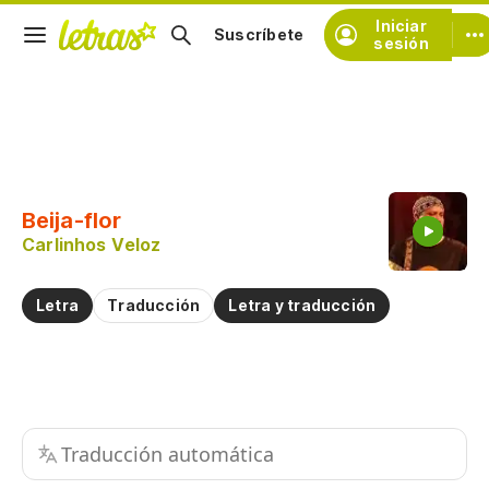
Iniciar
Suscríbete
sesión
Copiar fragmento
Copiar toda la letra
Beija-flor
Practicar la pronunciación de
Carlinhos Veloz
Comentar sobre este fragmento
Letra
Traducción
Letra y traducción
Traducción automática