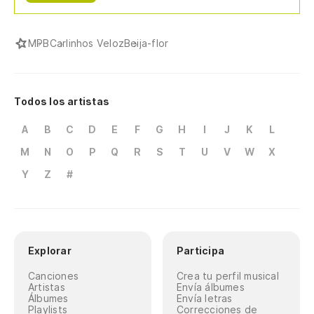
MPB
Carlinhos Veloz
Beija-flor
Todos los artistas
A
B
C
D
E
F
G
H
I
J
K
L
M
N
O
P
Q
R
S
T
U
V
W
X
Y
Z
#
Explorar
Participa
Canciones
Crea tu perfil musical
Artistas
Envía álbumes
Álbumes
Envía letras
Playlists
Correcciones de