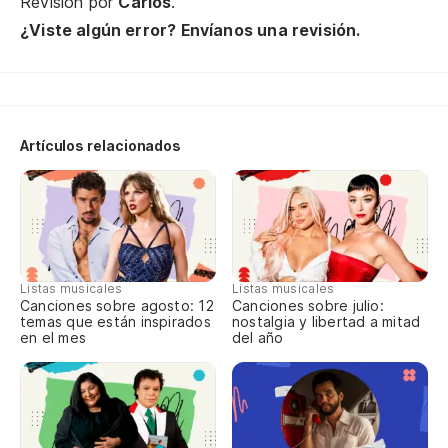
Revisión por
Carlos
.
De
¿Viste algún error? Envíanos una revisión.
Co
Co
Artículos relacionados
Se
Az
Bo
Listas musicales
Listas musicales
Canciones sobre agosto: 12
Canciones sobre julio:
temas que están inspirados
nostalgia y libertad a mitad
en el mes
del año
Pa
Pa