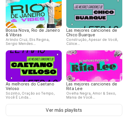
Bossa Nova, Rio de Janeiro
Las mejores canciones de
& Vibras
Chico Buarque
Arlindo Cruz, Elis Regina,
Construção, Apesar de Você,
Sergio Mendes...
Cálice...
As melhores do Caetano
Las mejores canciones de
Veloso
Rita Lee
Sozinho, Oração ao Tempo,
Ovelha Negra, Amor & Sexo,
Você É Linda...
Mania de Você...
Ver más playlists