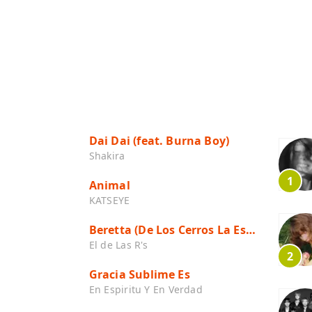
Dai Dai (feat. Burna Boy)
Shakira
Animal
KATSEYE
Beretta (De Los Cerros La Escuela)
El de Las R's
Gracia Sublime Es
En Espiritu Y En Verdad