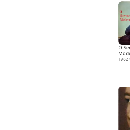
O Se
Mod
1962 