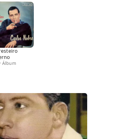
resteiro
erno
• Álbum