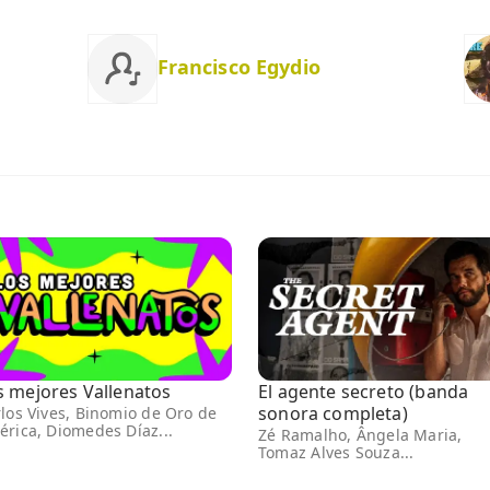
Francisco Egydio
s mejores Vallenatos
El agente secreto (banda
sonora completa)
los Vives, Binomio de Oro de
rica, Diomedes Díaz...
Zé Ramalho, Ângela Maria,
Tomaz Alves Souza...