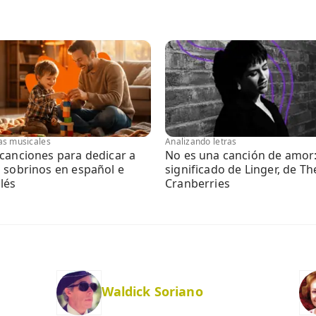
tas musicales
Analizando letras
 canciones para dedicar a
No es una canción de amor
s sobrinos en español e
significado de Linger, de Th
lés
Cranberries
Waldick Soriano