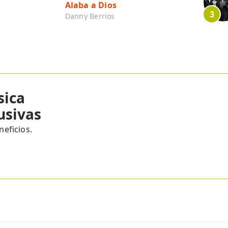
Alaba a Dios
Danny Berrios
sica
usivas
eficios.