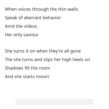
V
When voices through the thin walls
V
Speak of aberrant behavior
Amd the videos
Cu
Her only saviour
pa
Wh
She turns it on when they're all gone
Ha
The she turns and slips her high heels on
Sp
Shadows fill the room
And she starts movin'
y 
Su