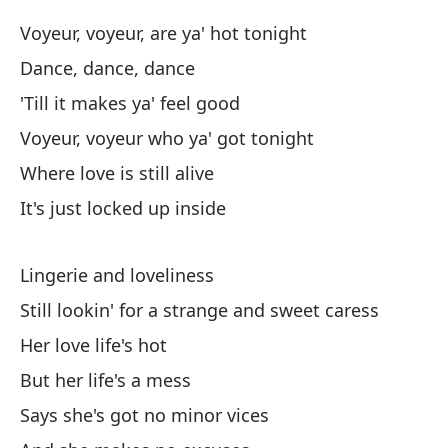
El
Voyeur, voyeur, are ya' hot tonight
Sh
Dance, dance, dance
Lu
'Till it makes ya' feel good
al
Voyeur, voyeur who ya' got tonight
Th
Where love is still alive
La
It's just locked up inside
Sh
Lingerie and loveliness
Y 
Still lookin' for a strange and sweet caress
Her love life's hot
But her life's a mess
Says she's got no minor vices