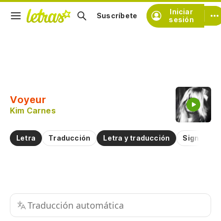
Iniciar
Suscríbete
sesión
Copiar fragmento
Copiar toda la letra
Voyeur
Practicar la pronunciación de
Kim Carnes
Comentar sobre este fragmento
Letra
Traducción
Letra y traducción
Significad
Traducción automática