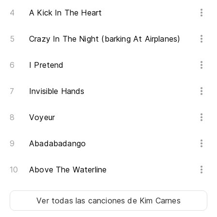
Do
A Kick In The Heart
Es
Crazy In The Night (barking At Airplanes)
I Pretend
Invisible Hands
Voyeur
Abadabadango
Above The Waterline
Ver todas las canciones
de Kim Carnes