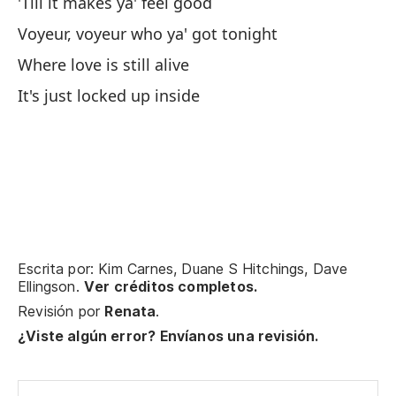
'Till it makes ya' feel good
Le
Voyeur, voyeur who ya' got tonight
Where love is still alive
To
It's just locked up inside
St
Su
Pe
Di
Escrita por: Kim Carnes, Duane S Hitchings, Dave
Sa
Ellingson.
Ver créditos completos.
Revisión por
Renata
.
Y 
¿Viste algún error? Envíanos una revisión.
y 