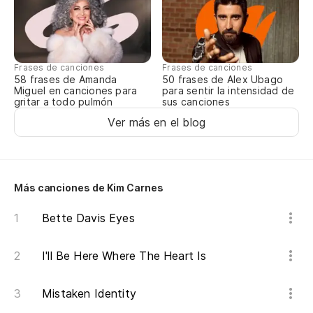
Do
Es
Frases de canciones
Frases de canciones
58 frases de Amanda
50 frases de Alex Ubago
Miguel en canciones para
para sentir la intensidad de
Vo
gritar a todo pulmón
sus canciones
Vo
Ver más en el blog
Ba
Más canciones de Kim Carnes
Ha
Bette Davis Eyes
'T
I'll Be Here Where The Heart Is
Vo
Vo
Mistaken Identity