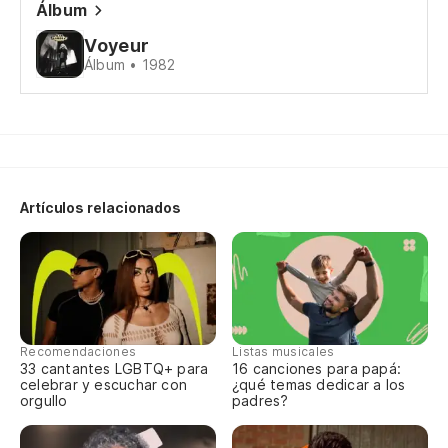
Álbum
Qu
Voyeur
Álbum • 1982
Th
Vo
Vo
Artículos relacionados
Ba
Ha
'T
Recomendaciones
Listas musicales
Vo
33 cantantes LGBTQ+ para
16 canciones para papá:
celebrar y escuchar con
¿qué temas dedicar a los
Vo
orgullo
padres?