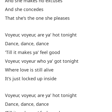
And she makes no excuses
Vo
And she concedes
Vo
That she's the one she pleases
Ba
Voyeur, voyeur, are ya' hot tonight
Ha
Dance, dance, dance
'T
'Till it makes ya' feel good
Vo
Voyeur, voyeur who ya' got tonight
Where love is still alive
Vo
It's just locked up inside
Do
Voyeur, voyeur, are ya' hot tonight
Es
Dance, dance, dance