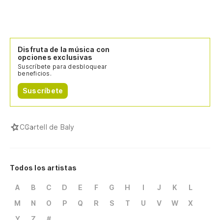
Disfruta de la música con
opciones exclusivas
Suscríbete para desbloquear
beneficios.
Suscríbete
C
Cartell de Baly
Todos los artistas
A
B
C
D
E
F
G
H
I
J
K
L
M
N
O
P
Q
R
S
T
U
V
W
X
Y
Z
#