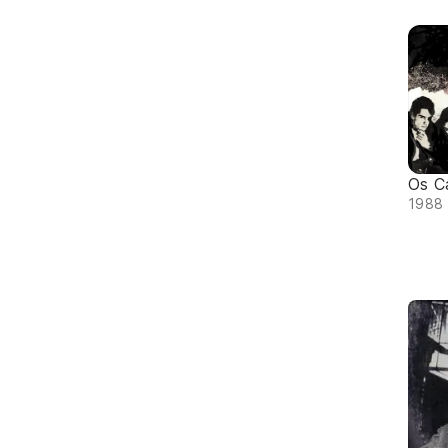
Os C
1988 