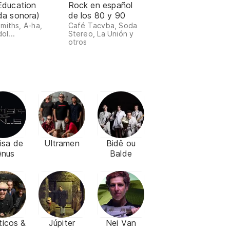
Education
Rock en español
da sonora)
de los 80 y 90
miths, A-ha,
Café Tacvba, Soda
dol...
Stereo, La Unión y
otros
isa de
Ultramen
Bidê ou
ênus
Balde
ticos &
Júpiter
Nei Van