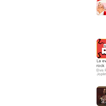
La ev
rock
Elvis 
Joplin