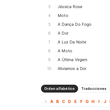
Jéssica Rose
Moto
A Dança Do Fogo
A Dor
A Luz Da Noite
A Moto
A Última Virgem
Aliviamos a Dor
Orden alfabético
Traducciones
#
A
B
C
D
E
F
G
H
I
J