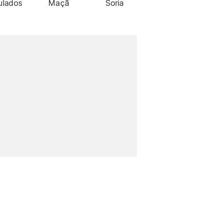
ulados
Maçã
Soria