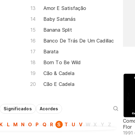
Amor E Satisfação
Baby Satanás
Banana Split
Banco De Trás De Um Cadillac
Barata
Born To Be Wild
Cão & Cadela
Cão E Cadela
Significados
Acordes
Como
K
L
M
N
O
P
Q
R
S
T
U
V
W
X
Y
Z
Flor
1991 