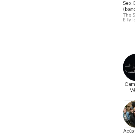
Sex 
(ban
The S
Billy I
Cam
V
Acús