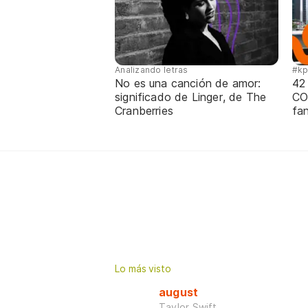
Analizando letras
#k
No es una canción de amor:
42
significado de Linger, de The
CO
Cranberries
fa
Lo más visto
august
Taylor Swift