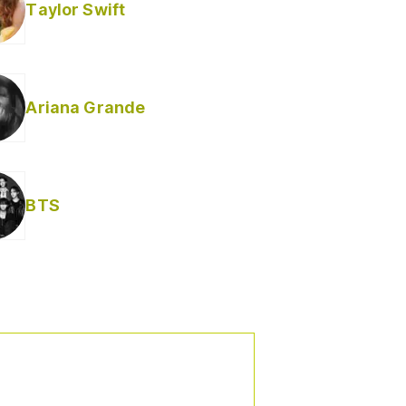
Taylor Swift
Ariana Grande
Helabusador) [explícita]
BTS