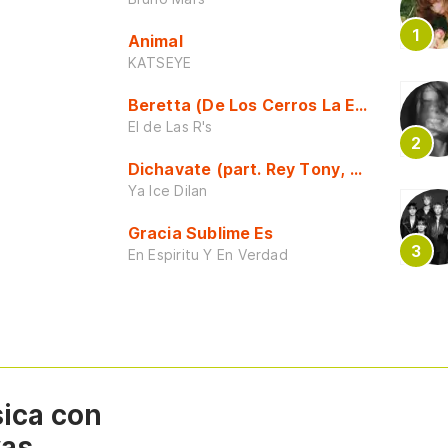
Animal
KATSEYE
Beretta (De Los Cerros La Escuela)
El de Las R's
Dichavate (part. Rey Tony, Dj Honda y 
Ya Ice Dilan
Gracia Sublime Es
En Espiritu Y En Verdad
sica con
vas