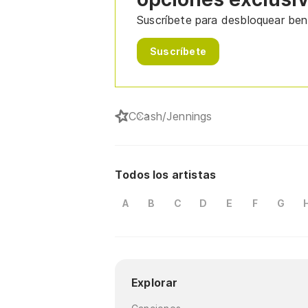
Suscríbete para desbloquear bene
Suscríbete
C
Cash/Jennings
Todos los artistas
A
B
C
D
E
F
G
Explorar