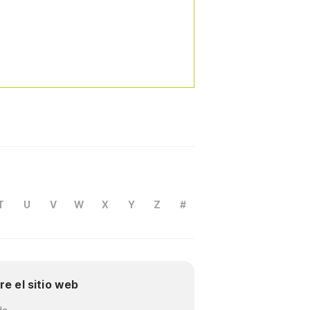
T
U
V
W
X
Y
Z
#
re el sitio web