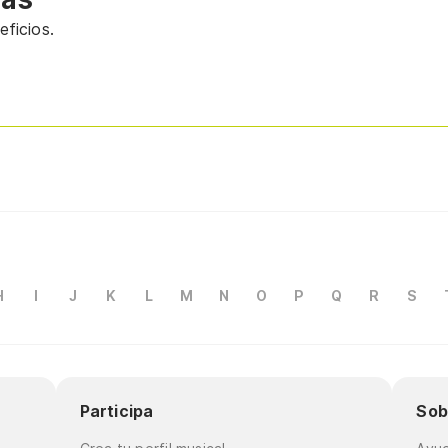
ficios.
H
I
J
K
L
M
N
O
P
Q
R
S
Participa
Sob