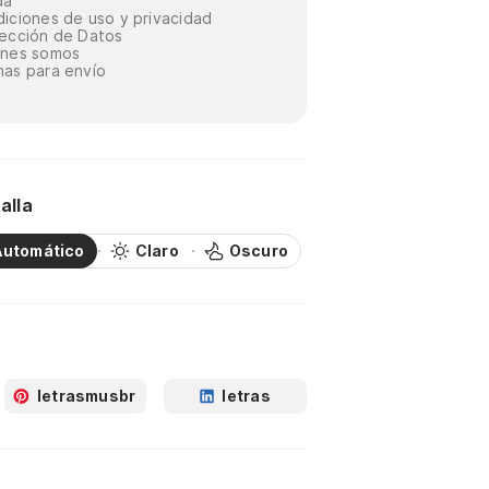
da
iciones de uso y privacidad
ección de Datos
énes somos
as para envío
alla
Automático
Claro
Oscuro
letrasmusbr
letras