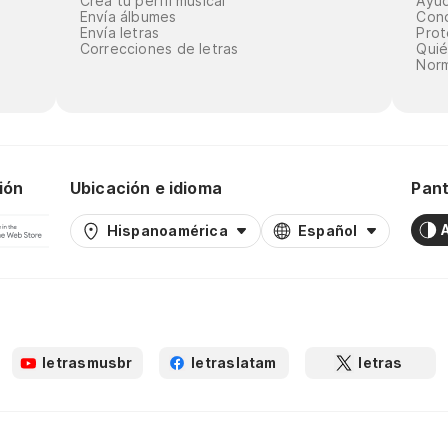
Crea tu perfil musical
Ayu
Envía álbumes
Cond
Envía letras
Prot
Correcciones de letras
Qui
Norm
ión
Ubicación e idioma
Pant
Hispanoamérica
Español
letrasmusbr
letraslatam
letras