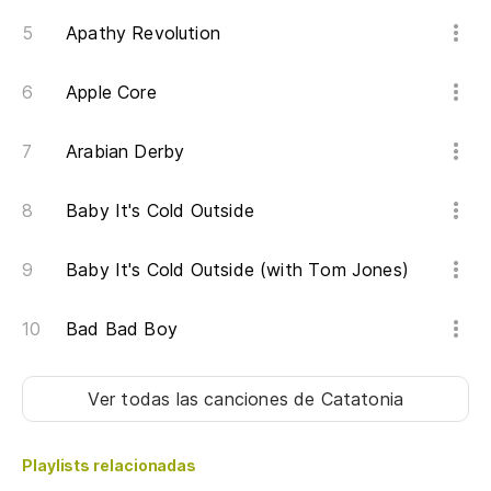
Me
Apathy Revolution
Vo
Apple Core
I'
Arabian Derby
Po
Baby It's Cold Outside
Ca
Mi
Baby It's Cold Outside (with Tom Jones)
Wh
Bad Bad Boy
Ver todas las canciones
de Catatonia
Playlists relacionadas