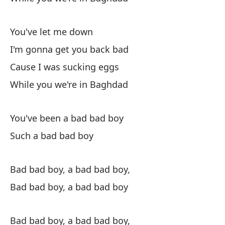
Yo
Mi
You've let me down
My
I'm gonna get you back bad
Cause I was sucking eggs
Ha
While you we're in Baghdad
Yo
You've been a bad bad boy
Un
Such a bad bad boy
Bad bad boy, a bad bad boy,
Bad bad boy, a bad bad boy
Ni
Bad bad boy, a bad bad boy,