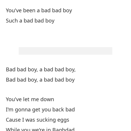
Ti
You've been a bad bad boy
Such a bad bad boy
Ha
Yo
Un
Bad bad boy, a bad bad boy,
Te
Bad bad boy, a bad bad boy
Yo
Mi
You've let me down
My
I'm gonna get you back bad
Cause I was sucking eggs
Te
While you we're in Baghdad