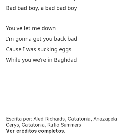
Ba
Bad bad boy, a bad bad boy
Ni
Ba
You've let me down
I'm gonna get you back bad
Me
Cause I was sucking eggs
While you we're in Baghdad
Vo
I'
Po
Ca
Mi
Escrita por: Aled Richards, Catatonia, Anazapela
Cerys, Catatonia, Rufio Summers.
Wh
Ver créditos completos.