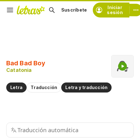
Iniciar
Suscríbete
sesión
Copiar fragmento
Copiar toda la letra
Bad Bad Boy
Practicar la pronunciación de
Catatonia
Comentar sobre este fragmento
Letra
Traducción
Letra y traducción
Traducción automática