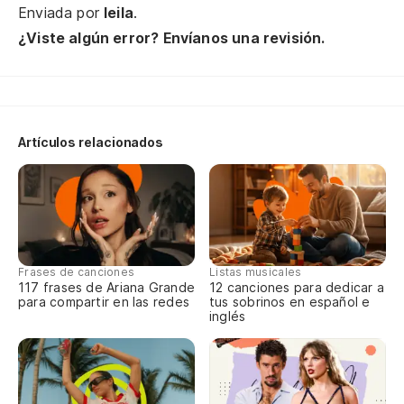
Enviada por
leila
.
Me
¿Viste algún error? Envíanos una revisión.
Vo
I'
Artículos relacionados
Po
Ca
Mi
Frases de canciones
Listas musicales
Wh
117 frases de Ariana Grande
12 canciones para dedicar a
para compartir en las redes
tus sobrinos en español e
inglés
Ha
Yo