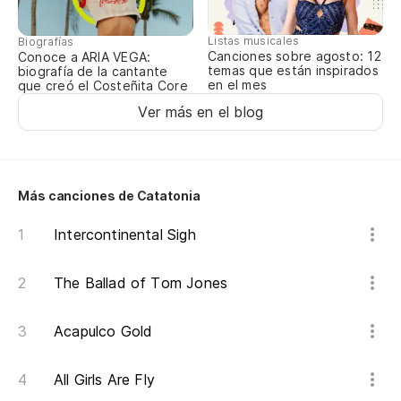
Un
Listas musicales
Biografías
Canciones sobre agosto: 12
Conoce a ARIA VEGA:
temas que están inspirados
biografía de la cantante
Ni
en el mes
que creó el Costeñita Core
Ba
Ver más en el blog
Ni
Ba
Más canciones de Catatonia
Intercontinental Sigh
Ni
Ba
The Ballad of Tom Jones
Ni
Acapulco Gold
Ba
All Girls Are Fly