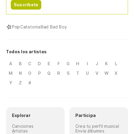
Suscríbete
Pop
Catatonia
Bad Bad Boy
Todos los artistas
A
B
C
D
E
F
G
H
I
J
K
L
M
N
O
P
Q
R
S
T
U
V
W
X
Y
Z
#
Explorar
Participa
Canciones
Crea tu perfil musical
Artistas
Envía álbumes