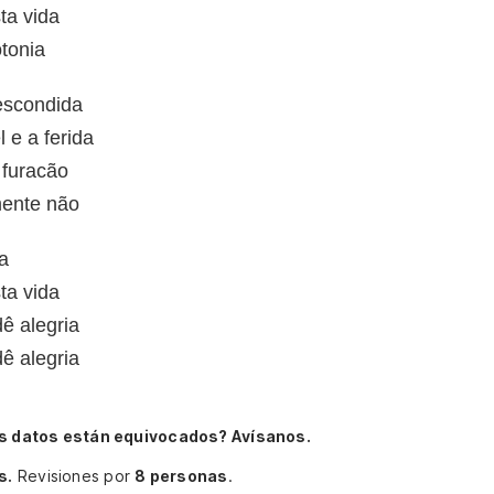
ta vida
tonia
 escondida
 e a ferida
 furacão
mente não
a
ta vida
ê alegria
ê alegria
s datos están equivocados? Avísanos.
s.
Revisiones por
8 personas
.