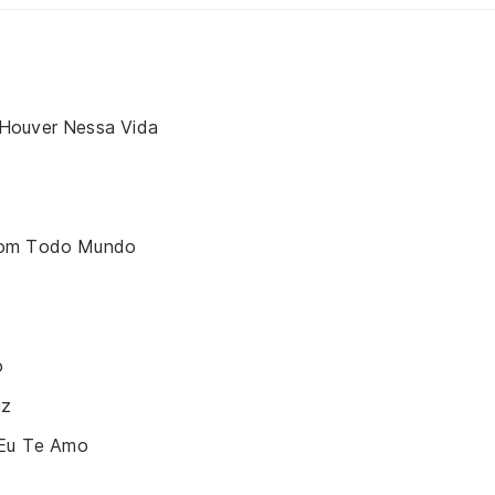
Houver Nessa Vida
Com Todo Mundo
o
iz
 Eu Te Amo