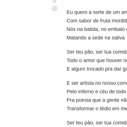
Corregir
Desplazamiento
automático
Eu quero a sorte de um am
Com sabor de fruta mordi
Nós na batida, no embalo 
Matando a sede na saliva
Ser teu pão, ser tua comid
Todo o amor que houver n
E algum trocado pra dar g
E ser artista no nosso con
Pelo inferno e céu de todo
Pra poesia que a gente nã
Transformar o tédio em me
Ser teu pão, ser tua comid