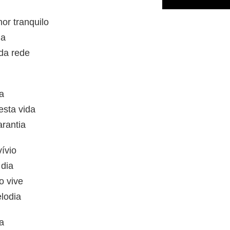
or tranquilo
da
da rede
a
esta vida
arantia
vívio
 dia
o vive
lodia
a