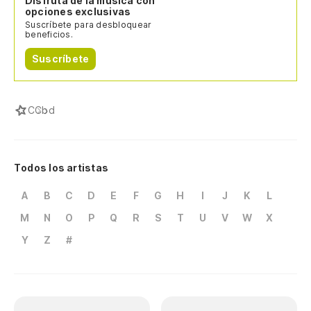
Disfruta de la música con
opciones exclusivas
Suscríbete para desbloquear
beneficios.
Suscríbete
C
Cbd
Todos los artistas
A
B
C
D
E
F
G
H
I
J
K
L
M
N
O
P
Q
R
S
T
U
V
W
X
Y
Z
#